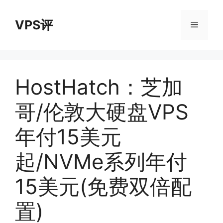
跳
至
VPS评
菜
内
容
单
HostHatch：芝加
哥/伦敦大硬盘VPS
年付15美元
起/NVMe系列年付
15美元(免费双倍配
置)