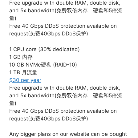
Free upgrade with double RAM, double disk,
and 5x bandwidth(免费双倍内存、硬盘和5倍流
量)
Free 40 Gbps DDoS protection available on
request(免费40Gbps DDoS保护)
1 CPU core (30% dedicated)
1 GB 内存
10 GB NVMe硬盘 (RAID-10)
1 TB 月流量
$30 per year
Free upgrade with double RAM, double disk,
and 5x bandwidth(免费双倍内存、硬盘和5倍流
量)
Free 40 Gbps DDoS protection available on
request(免费40Gbps DDoS保护)
Any bigger plans on our website can be bought