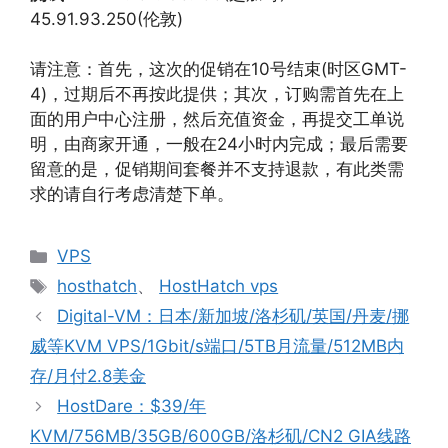
45.91.93.250(伦敦)
请注意：首先，这次的促销在10号结束(时区GMT-
4)，过期后不再按此提供；其次，订购需首先在上
面的用户中心注册，然后充值资金，再提交工单说
明，由商家开通，一般在24小时内完成；最后需要
留意的是，促销期间套餐并不支持退款，有此类需
求的请自行考虑清楚下单。
分
VPS
类
标
hosthatch
、
HostHatch vps
签
Digital-VM：日本/新加坡/洛杉矶/英国/丹麦/挪
威等KVM VPS/1Gbit/s端口/5TB月流量/512MB内
存/月付2.8美金
HostDare：$39/年
KVM/756MB/35GB/600GB/洛杉矶/CN2 GIA线路