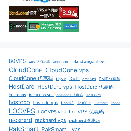
80VPS
Bandwagonhost
80VPS 优惠码
AlphaRacks
CloudCone
CloudCone vps
CloudCone 优惠码
DMIT
DMIT 优惠码
DiyVM
dmit vps
HostDare
HostDare vps
HostDare 优惠码
hosteons
hosteons vps
hosteons 优惠码
HostKvm
hostodo
hostodo vps
HostUS
HostYun
Justhost
linode
LOCVPS
LocVPS 优惠码
LOCVPS vps
racknerd
racknerd vps
racknerd 优惠码
RakSmart
RakSmart vps