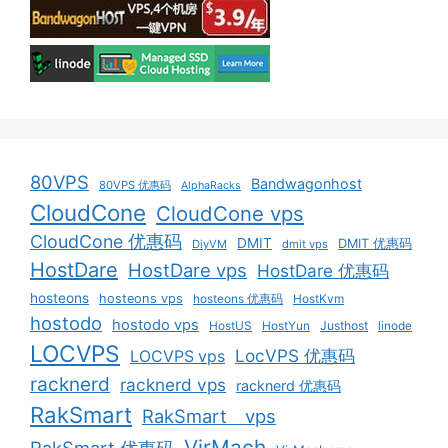
80VPS
Bandwagonhost
80VPS 优惠码
AlphaRacks
CloudCone
CloudCone vps
CloudCone 优惠码
DMIT
DMIT 优惠码
DiyVM
dmit vps
HostDare
HostDare vps
HostDare 优惠码
hosteons
hosteons vps
hosteons 优惠码
HostKvm
hostodo
hostodo vps
HostUS
HostYun
Justhost
linode
LOCVPS
LocVPS 优惠码
LOCVPS vps
racknerd
racknerd vps
racknerd 优惠码
RakSmart
RakSmart vps
VirMach