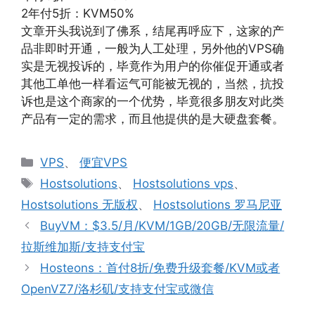
2年付5折：KVM50%
文章开头我说到了佛系，结尾再呼应下，这家的产
品非即时开通，一般为人工处理，另外他的VPS确
实是无视投诉的，毕竟作为用户的你催促开通或者
其他工单他一样看运气可能被无视的，当然，抗投
诉也是这个商家的一个优势，毕竟很多朋友对此类
产品有一定的需求，而且他提供的是大硬盘套餐。
分
VPS
、
便宜VPS
类
标
Hostsolutions
、
Hostsolutions vps
、
签
Hostsolutions 无版权
、
Hostsolutions 罗马尼亚
BuyVM：$3.5/月/KVM/1GB/20GB/无限流量/
拉斯维加斯/支持支付宝
Hosteons：首付8折/免费升级套餐/KVM或者
OpenVZ7/洛杉矶/支持支付宝或微信