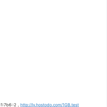
1:7b6::2，
http://lv.hostodo.com/1GB.test