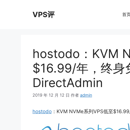
跳
至
VPS评
首
内
容
hostodo：KVM
$16.99/年，
DirectAdmin
2019 年 12 月 12 日
作者
admin
hostodo
：KVM NVMe系列VPS低至$16.9