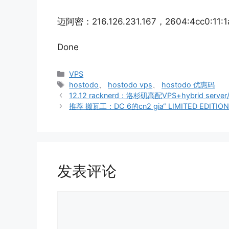
迈阿密：216.126.231.167，2604:4cc0:11:1
Done
分
VPS
类
标
hostodo
、
hostodo vps
、
hostodo 优惠码
签
12.12 racknerd：洛杉矶高配VPS+hybrid serv
推荐 搬瓦工：DC 6的cn2 gia“ LIMITED EDI
发表评论
评
论