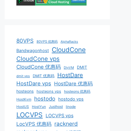
80VPS
80VPS 优惠码
AlphaRacks
CloudCone
Bandwagonhost
CloudCone vps
CloudCone 优惠码
DMIT
DiyVM
HostDare
DMIT 优惠码
dmit vps
HostDare vps
HostDare 优惠码
hosteons
hosteons vps
hosteons 优惠码
hostodo
hostodo vps
HostKvm
HostUS
HostYun
Justhost
linode
LOCVPS
LOCVPS vps
racknerd
LocVPS 优惠码