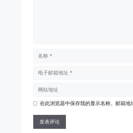
名
称
电
子
邮
网
箱
站
地
地
在此浏览器中保存我的显示名称、邮箱地
址
址