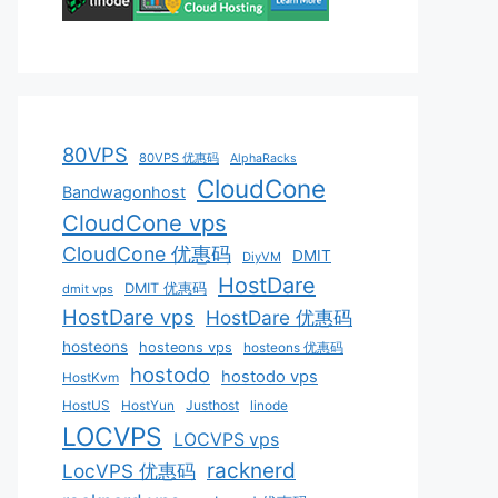
80VPS
80VPS 优惠码
AlphaRacks
CloudCone
Bandwagonhost
CloudCone vps
CloudCone 优惠码
DMIT
DiyVM
HostDare
DMIT 优惠码
dmit vps
HostDare vps
HostDare 优惠码
hosteons
hosteons vps
hosteons 优惠码
hostodo
hostodo vps
HostKvm
HostUS
HostYun
Justhost
linode
LOCVPS
LOCVPS vps
racknerd
LocVPS 优惠码