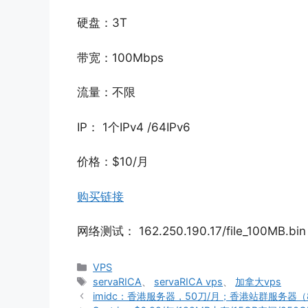
硬盘：3T
带宽：100Mbps
流量：不限
IP： 1个IPv4 /64IPv6
价格：$10/月
购买链接
网络测试： 162.250.190.17/file_100MB.bin
分
VPS
类
标
servaRICA
、
servaRICA vps
、
加拿大vps
签
imidc：香港服务器，50刀/月；香港站群服务器（