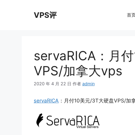
跳
至
VPS评
首
内
容
servaRICA：月
VPS/加拿大vps
2020 年 4 月 22 日
作者
admin
servaRICA
：月付10美元/3T大硬盘VPS/加