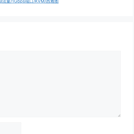
0GB流量/1Gbps端口/KVM/西雅图