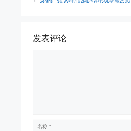
Sentris：$6.99/年/192MB内存/15GB空间/25
发表评论
评
论
名
称