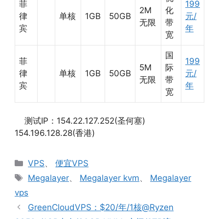
菲
199
2M
化
律
单核
1GB
50GB
元/
无限
带
宾
年
宽
国
菲
199
5M
际
律
单核
1GB
50GB
元/
无限
带
宾
年
宽
测试IP：154.22.127.252(圣何塞)
154.196.128.28(香港)
分
VPS
、
便宜VPS
类
标
Megalayer
、
Megalayer kvm
、
Megalayer
签
vps
GreenCloudVPS：$20/年/1核@Ryzen