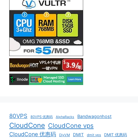
80VPS
Bandwagonhost
80VPS 优惠码
AlphaRacks
CloudCone
CloudCone vps
CloudCone 优惠码
DMIT
DMIT 优惠码
DiyVM
dmit vps