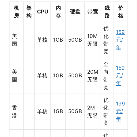
机
架
内
线
价
CPU
硬盘
带宽
房
构
存
路
格
优
159
美
10M
化
单核
1GB
50GB
元/
国
无限
带
年
宽
全
159
美
20M
向
单核
1GB
50GB
元/
国
无限
带
年
宽
优
199
香
2M
化
单核
1GB
50GB
元/
港
无限
带
年
宽
优