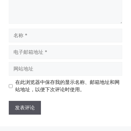
名
称
电
子
邮
网
箱
站
地
地
在此浏览器中保存我的显示名称、邮箱地址和网
址
址
站地址，以便下次评论时使用。