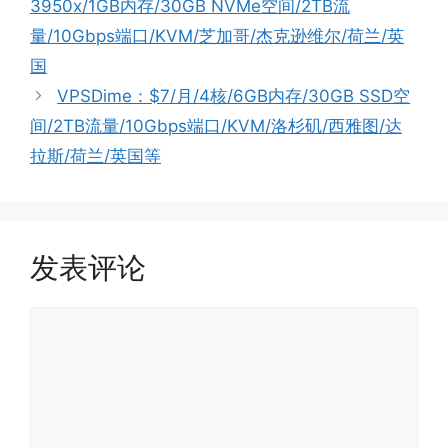
3950x/1GB内存/30GB NVMe空间/2TB流
量/10Gbps端口/KVM/芝加哥/杰克逊维尔/荷兰/英
国
VPSDime：$7/月/4核/6GB内存/30GB SSD空
间/2TB流量/10Gbps端口/KVM/洛杉矶/西雅图/达
拉斯/荷兰/英国等
发表评论
评
论