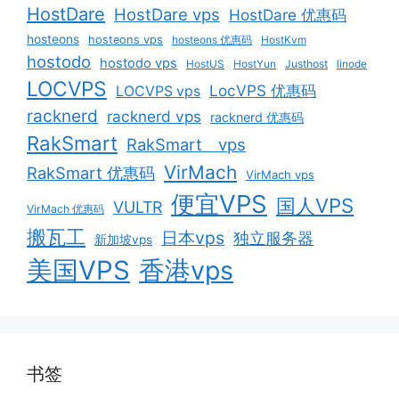
HostDare
HostDare vps
HostDare 优惠码
hosteons
hosteons vps
hosteons 优惠码
HostKvm
hostodo
hostodo vps
HostUS
HostYun
Justhost
linode
LOCVPS
LocVPS 优惠码
LOCVPS vps
racknerd
racknerd vps
racknerd 优惠码
RakSmart
RakSmart vps
VirMach
RakSmart 优惠码
VirMach vps
便宜VPS
国人VPS
VULTR
VirMach 优惠码
搬瓦工
日本vps
独立服务器
新加坡vps
美国VPS
香港vps
书签