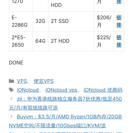
1270
月
接
HDD
E-
$206/
链
32G
2T SSD
2286G
月
接
2*E5-
$225/
链
64G
2T HDD
2650
月
接
DONE
分
VPS
、
便宜VPS
类
标
iONcloud
、
iONcloud vps
、
iONcloud 优惠码
签
zji：华为香港线路独立服务器7折优惠/低至450
元/月/有双线线路可选
Buyvm：$3.5/月/AMD Ryzen/1GB内存/20GB
NVME空间/不限流量/10Gbps端口/KVM/送