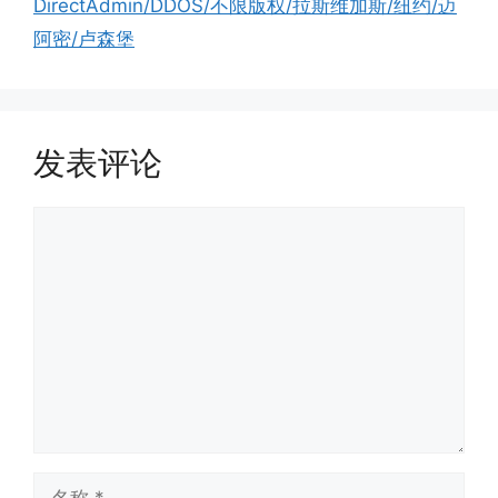
DirectAdmin/DDOS/不限版权/拉斯维加斯/纽约/迈
阿密/卢森堡
发表评论
评
论
名