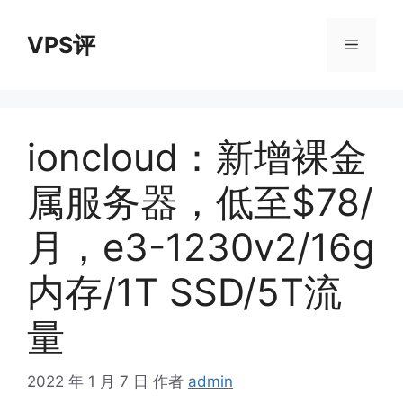
跳
至
VPS评
菜
内
容
单
ioncloud：新增裸金
属服务器，低至$78/
月，e3-1230v2/16g
内存/1T SSD/5T流
量
2022 年 1 月 7 日
作者
admin