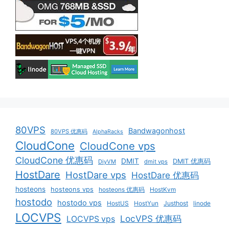
80VPS
Bandwagonhost
80VPS 优惠码
AlphaRacks
CloudCone
CloudCone vps
CloudCone 优惠码
DMIT
DMIT 优惠码
DiyVM
dmit vps
HostDare
HostDare vps
HostDare 优惠码
hosteons
hosteons vps
hosteons 优惠码
HostKvm
hostodo
hostodo vps
HostUS
HostYun
Justhost
linode
LOCVPS
LocVPS 优惠码
LOCVPS vps