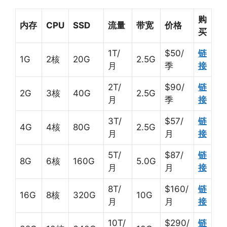
购
内存
CPU
SSD
流量
带宽
价格
买
1T/
$50/
链
1G
2核
20G
2.5G
月
季
接
2T/
$90/
链
2G
3核
40G
2.5G
月
季
接
3T/
$57/
链
4G
4核
80G
2.5G
月
月
接
5T/
$87/
链
8G
6核
160G
5.0G
月
月
接
8T/
$160/
链
16G
8核
320G
10G
月
月
接
10T/
$290/
链