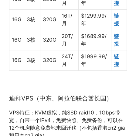
月
年
接
16T/
$1299.99/
链
16G
3核
320G
月
年
接
20T/
$1689.99/
链
16G
3核
320G
月
年
接
24T/
$1999.99/
链
16G
3核
320G
月
年
接
迪拜VPS（中东、阿拉伯联合酋长国）
VPS特征：KVM虚拟，纯SSD raid10，1Gbps带
宽，自带一个IPv4，免费快照、免费备份，可以在
12个机房随意免费地来回迁移（不包括香港cn2 gia
和日本cn2 gia）。