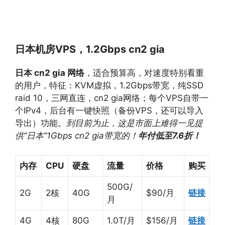
日本机房VPS，
1.2Gbps cn2 gia
日本 cn2 gia 网络
，适合预算高，对速度特别看重
的用户，特征：KVM虚拟，1.2Gbps带宽，纯SSD
raid 10，三网直连，cn2 gia网络；每个VPS自带一
个IPv4，后台有一键快照（备份VPS，还可以导入
导出）功能。
到目前为止，这是市面上难得一见提
供“日本”1Gbps cn2 gia带宽的！
年付低至7.6折！
内存
CPU
硬盘
流量
价格
购买
500G/
2G
2核
40G
$90/月
链接
月
4G
4核
80G
1.0T/月
$156/月
链接