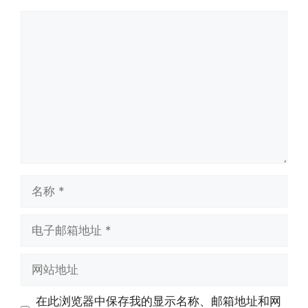
评
论
名
称
电
子
邮
网
箱
站
地
地
在此浏览器中保存我的显示名称、邮箱地址和网