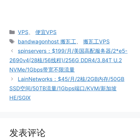
分
VPS
、
便宜VPS
类
标
bandwagonhost 搬瓦工
、
搬瓦工VPS
签
spinservers：$199/月/美国高配服务器/2*e5-
2690v4(28核/56线程)/256G DDR4/3.84T U.2
NVMe/1Gbps带宽不限流量
LainNetworks：$45/月/2核/2GB内存/50GB
SSD空间/50TB流量/1Gbps端口/KVM/新加坡
HE/SGIX
发表评论