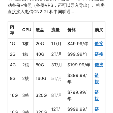
动备份+快照（备份VPS，还可以导入导出）。机房
直接接入电信CN2 GT和中国联通…
内
CPU
硬盘
流量
价格
购买
存
1G
1核
20G
1T/月
$49.99/年
链接
2G
1核
40G
2T/月
$99.99/年
链接
4G
2核
80G
3T/月
$199.99/年
链接
$399.99/
链
8G
2核
160G
5T/月
年
接
$799.99/
链
16G
3核
320G
8T/月
年
接
12T/
$999.99/
链
16G
3核
320G