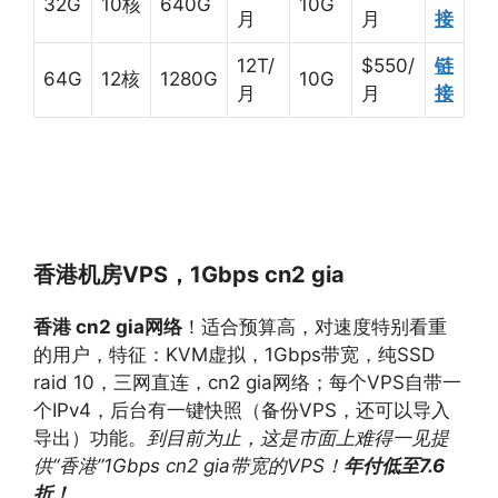
32G
10核
640G
10G
月
月
接
12T/
$550/
链
64G
12核
1280G
10G
月
月
接
香港机房VPS，
1Gbps cn2 gia
香港 cn2 gia网络
！适合预算高，对速度特别看重
的用户，特征：KVM虚拟，1Gbps带宽，纯SSD
raid 10，三网直连，cn2 gia网络；每个VPS自带一
个IPv4，后台有一键快照（备份VPS，还可以导入
导出）功能。
到目前为止，这是市面上难得一见提
供“香港”1Gbps cn2 gia带宽的VPS！
年付低至7.6
折！