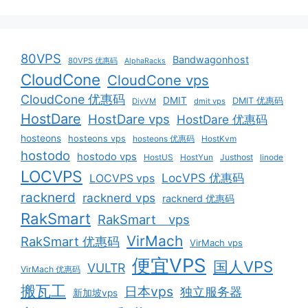
80VPS
Bandwagonhost
80VPS 优惠码
AlphaRacks
CloudCone
CloudCone vps
CloudCone 优惠码
DMIT
DMIT 优惠码
DiyVM
dmit vps
HostDare
HostDare vps
HostDare 优惠码
hosteons
hosteons vps
hosteons 优惠码
HostKvm
hostodo
hostodo vps
HostUS
HostYun
Justhost
linode
LOCVPS
LocVPS 优惠码
LOCVPS vps
racknerd
racknerd vps
racknerd 优惠码
RakSmart
RakSmart vps
VirMach
RakSmart 优惠码
VirMach vps
便宜VPS
国人VPS
VULTR
VirMach 优惠码
搬瓦工
日本vps
独立服务器
新加坡vps