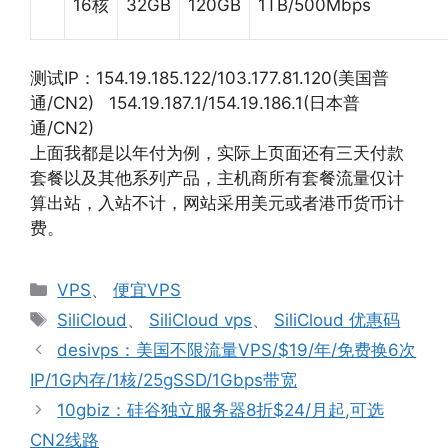
16核
32GB
120GB
1TB/500Mbps
测试IP：154.19.185.122/103.177.81.120(美国普
通/CN2) 154.19.187.1/154.19.186.1(日本普
通/CN2)
上面我都是以年付为例，实际上页面还有三天付款
套餐以及其他系列产品，主机商所有套餐流量仅计
算出站，入站不计，网站采用美元或者港币货币计
费。
分
VPS
、
便宜VPS
类
标
SiliCloud
、
SiliCloud vps
、
SiliCloud 优惠码
签
desivps：美国不限流量VPS/$19/年/免费换6次
IP/1G内存/1核/25gSSD/1Gbps带宽
10gbiz：硅谷独立服务器8折$24/月起,可选
CN2线路