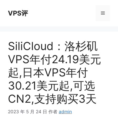
跳
至
VPS评
菜
内
容
单
SiliCloud：洛杉矶
VPS年付24.19美元
起,日本VPS年付
30.21美元起,可选
CN2,支持购买3天
2023 年 5 月 24 日
作者
admin