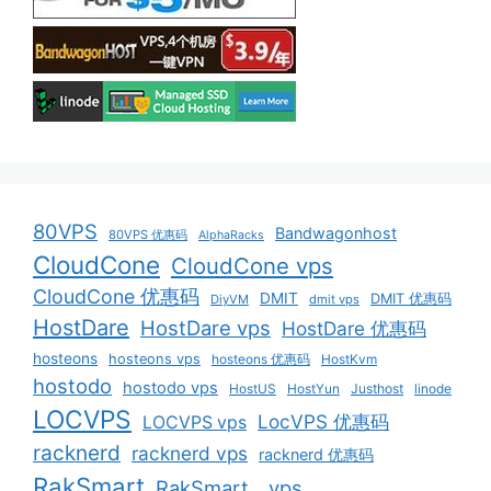
80VPS
Bandwagonhost
80VPS 优惠码
AlphaRacks
CloudCone
CloudCone vps
CloudCone 优惠码
DMIT
DMIT 优惠码
DiyVM
dmit vps
HostDare
HostDare vps
HostDare 优惠码
hosteons
hosteons vps
hosteons 优惠码
HostKvm
hostodo
hostodo vps
HostUS
HostYun
Justhost
linode
LOCVPS
LocVPS 优惠码
LOCVPS vps
racknerd
racknerd vps
racknerd 优惠码
RakSmart
RakSmart vps