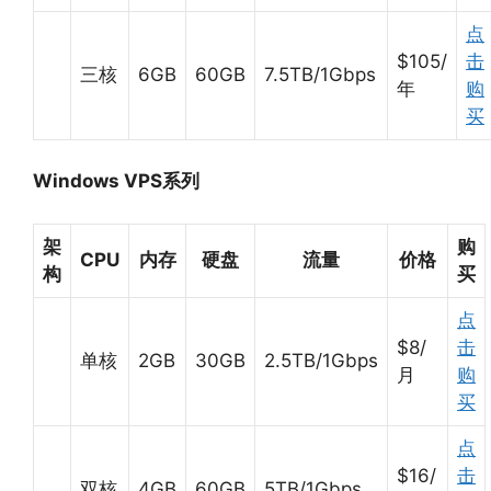
点
$105/
击
三核
6GB
60GB
7.5TB/1Gbps
年
购
买
Windows VPS系列
架
购
CPU
内存
硬盘
流量
价格
构
买
点
$8/
击
单核
2GB
30GB
2.5TB/1Gbps
月
购
买
点
$16/
击
双核
4GB
60GB
5TB/1Gbps