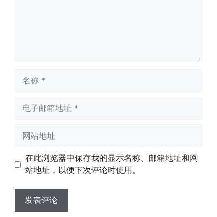
名
称
电
子
邮
网
箱
站
地
地
在此浏览器中保存我的显示名称、邮箱地址和网
址
址
站地址，以便下次评论时使用。