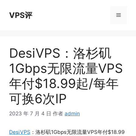
跳
至
VPS评
菜
内
容
单
DesiVPS：洛杉矶
1Gbps无限流量VPS
年付$18.99起/每年
可换6次IP
2023 年 7 月 4 日
作者
admin
DesiVPS
：洛杉矶1Gbps无限流量VPS年付$18.99