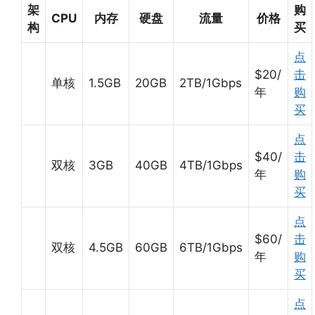
架
购
CPU
内存
硬盘
流量
价格
构
买
点
$20/
击
单核
1.5GB
20GB
2TB/1Gbps
年
购
买
点
$40/
击
双核
3GB
40GB
4TB/1Gbps
年
购
买
点
$60/
击
双核
4.5GB
60GB
6TB/1Gbps
年
购
买
点