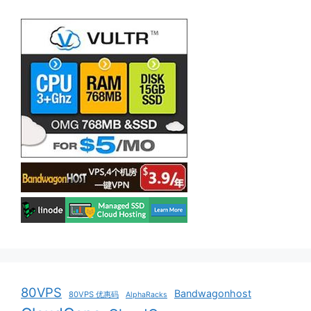
80VPS
Bandwagonhost
80VPS 优惠码
AlphaRacks