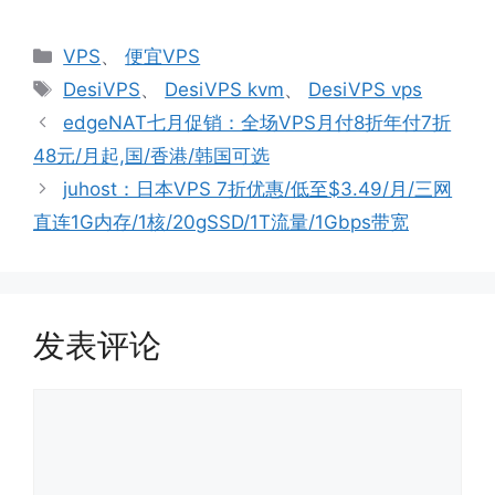
分
VPS
、
便宜VPS
类
标
DesiVPS
、
DesiVPS kvm
、
DesiVPS vps
签
edgeNAT七月促销：全场VPS月付8折年付7折
48元/月起,国/香港/韩国可选
juhost：日本VPS 7折优惠/低至$3.49/月/三网
直连1G内存/1核/20gSSD/1T流量/1Gbps带宽
发表评论
评
论