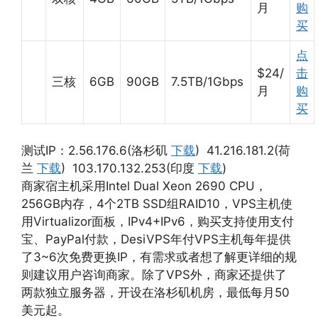
月
购
买
点
$24/
击
三核
6GB
90GB
7.5TB/1Gbps
月
购
买
测试IP：2.56.176.6(洛杉矶
下载
) 41.216.181.2(荷
兰
下载
) 103.170.132.253(印度
下载
)
商家宿主机采用Intel Dual Xeon 2690 CPU，
256GB内存，4个2TB SSD组RAID10，VPS主机使
用Virtualizor面板，IPv4+IPv6，购买支持使用支付
宝、PayPal付款，DesiVPS年付VPS主机每年提供
了3~6次免费更换IP，有需求或者想了解更详细的规
则建议用户咨询商家。除了VPS外，商家还提供了
两款独立服务器，开设在洛杉矶机房，最低每月50
美元起。