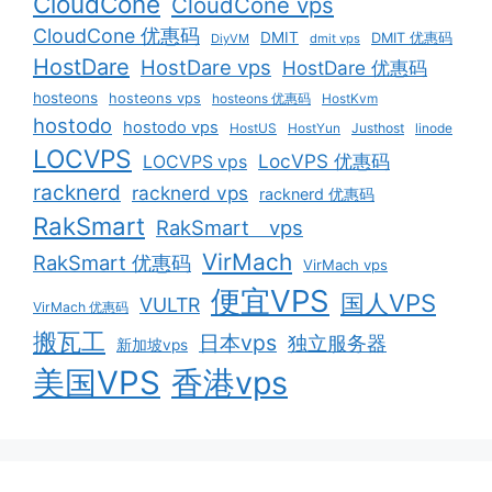
CloudCone
CloudCone vps
CloudCone 优惠码
DMIT
DMIT 优惠码
DiyVM
dmit vps
HostDare
HostDare vps
HostDare 优惠码
hosteons
hosteons vps
hosteons 优惠码
HostKvm
hostodo
hostodo vps
HostUS
HostYun
Justhost
linode
LOCVPS
LocVPS 优惠码
LOCVPS vps
racknerd
racknerd vps
racknerd 优惠码
RakSmart
RakSmart vps
VirMach
RakSmart 优惠码
VirMach vps
便宜VPS
国人VPS
VULTR
VirMach 优惠码
搬瓦工
日本vps
独立服务器
新加坡vps
美国VPS
香港vps