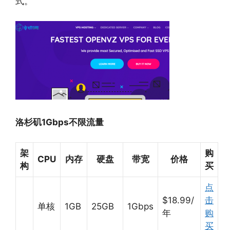
式。
洛杉矶1Gbps不限流量
架
购
CPU
内存
硬盘
带宽
价格
构
买
点
$18.99/
击
单核
1GB
25GB
1Gbps
年
购
买