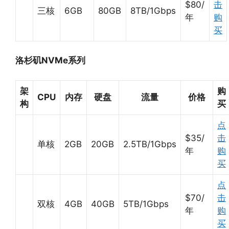
$80/
击
三核
6GB
80GB
8TB/1Gbps
年
购
买
洛杉矶NVMe系列
架
购
CPU
内存
硬盘
流量
价格
构
买
点
$35/
击
单核
2GB
20GB
2.5TB/1Gbps
年
购
买
点
$70/
击
双核
4GB
40GB
5TB/1Gbps
年
购
买