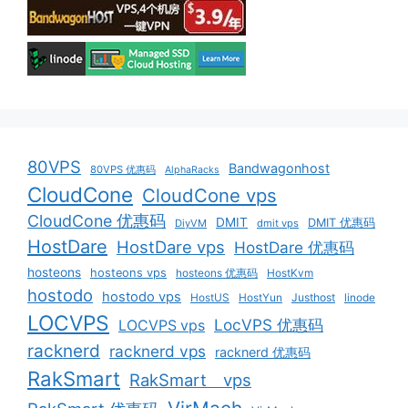
80VPS
Bandwagonhost
80VPS 优惠码
AlphaRacks
CloudCone
CloudCone vps
CloudCone 优惠码
DMIT
DMIT 优惠码
DiyVM
dmit vps
HostDare
HostDare vps
HostDare 优惠码
hosteons
hosteons vps
hosteons 优惠码
HostKvm
hostodo
hostodo vps
HostUS
HostYun
Justhost
linode
LOCVPS
LocVPS 优惠码
LOCVPS vps
racknerd
racknerd vps
racknerd 优惠码
RakSmart
RakSmart vps