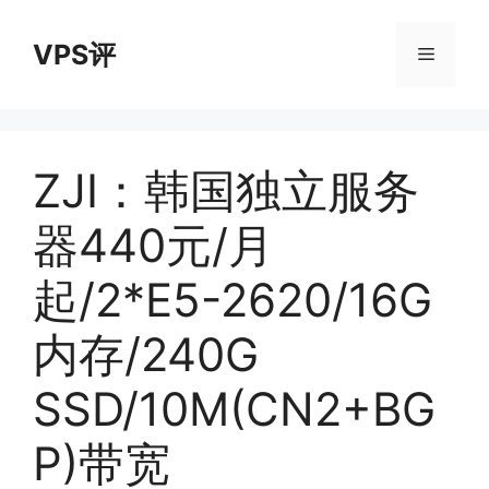
跳
至
VPS评
菜
内
容
单
ZJI：韩国独立服务
器440元/月
起/2*E5-2620/16G
内存/240G
SSD/10M(CN2+BG
P)带宽