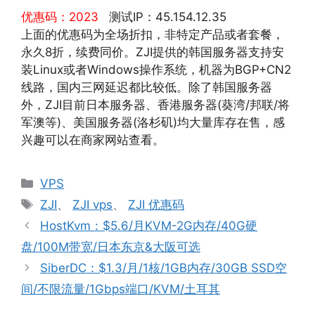
优惠码：2023
测试IP：45.154.12.35
上面的优惠码为全场折扣，非特定产品或者套餐，
永久8折，续费同价。ZJI提供的韩国服务器支持安
装Linux或者Windows操作系统，机器为BGP+CN2
线路，国内三网延迟都比较低。除了韩国服务器
外，ZJI目前日本服务器、香港服务器(葵湾/邦联/将
军澳等)、美国服务器(洛杉矶)均大量库存在售，感
兴趣可以在商家网站查看。
分
VPS
类
标
ZJI
、
ZJI vps
、
ZJI 优惠码
签
HostKvm：$5.6/月KVM-2G内存/40G硬
盘/100M带宽/日本东京&大阪可选
SiberDC：$1.3/月/1核/1GB内存/30GB SSD空
间/不限流量/1Gbps端口/KVM/土耳其