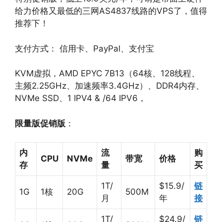
给力价格又最低的三网AS4837线路的VPS了，值得
推荐下！
支付方式： 信用卡、PayPal、支付宝
KVM虚拟，AMD EPYC 7B13（64核、128线程、
主频2.25GHz、加速频率3.4GHz）、DDR4内存、
NVMe SSD、1 IPV4 & /64 IPV6，
限量版促销版
：
内
流
购
CPU
NVMe
带宽
价格
存
量
买
1T/
$15.9/
链
1G
1核
20G
500M
月
年
接
1T/
$24.9/
链