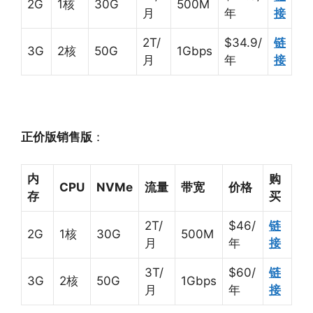
2G
1核
30G
500M
月
年
接
2T/
$34.9/
链
3G
2核
50G
1Gbps
月
年
接
正价版销售版
：
内
购
CPU
NVMe
流量
带宽
价格
存
买
2T/
$46/
链
2G
1核
30G
500M
月
年
接
3T/
$60/
链
3G
2核
50G
1Gbps
月
年
接