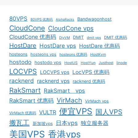
80VPS
Bandwagonhost
80VPS 优惠码
AlphaRacks
CloudCone
CloudCone vps
CloudCone 优惠码
DMIT
DMIT 优惠码
DiyVM
dmit vps
HostDare
HostDare vps
HostDare 优惠码
hosteons
hosteons vps
hosteons 优惠码
HostKvm
hostodo
hostodo vps
HostUS
HostYun
Justhost
linode
LOCVPS
LocVPS 优惠码
LOCVPS vps
racknerd
racknerd vps
racknerd 优惠码
RakSmart
RakSmart vps
VirMach
RakSmart 优惠码
VirMach vps
便宜VPS
国人VPS
VULTR
VirMach 优惠码
搬瓦工
日本vps
独立服务器
新加坡vps
美国VPS
香港vps