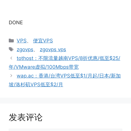
DONE
分
VPS
、
便宜VPS
类
标
zgovps
、
zgovps vps
签
tothost：不限流量越南VPS/8折优惠/低至$25/
年/VMware虚拟/100Mbps带宽
wap.ac：香港/台湾VPS低至$1/月起/日本/新加
坡/洛杉矶VPS低至$2/月
发表评论