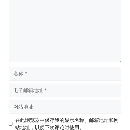
评
论
名
称
电
子
邮
网
箱
站
地
地
在此浏览器中保存我的显示名称、邮箱地址和网
址
址
站地址，以便下次评论时使用。