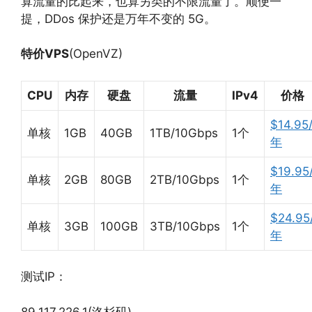
算流量的比起来，也算另类的不限流量了。顺便一
提，DDos 保护还是万年不变的 5G。
特价VPS
(OpenVZ)
CPU
内存
硬盘
流量
IPv4
价格
$14.95
单核
1GB
40GB
1TB/10Gbps
1个
年
$19.95
单核
2GB
80GB
2TB/10Gbps
1个
年
$24.95
单核
3GB
100GB
3TB/10Gbps
1个
年
测试IP：
89.117.226.1(洛杉矶)