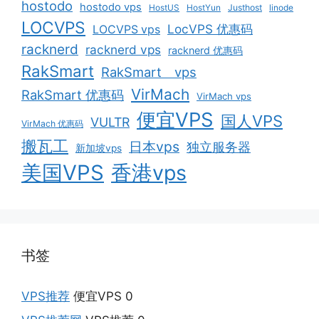
hostodo
hostodo vps
HostUS
HostYun
Justhost
linode
LOCVPS
LocVPS 优惠码
LOCVPS vps
racknerd
racknerd vps
racknerd 优惠码
RakSmart
RakSmart vps
VirMach
RakSmart 优惠码
VirMach vps
便宜VPS
国人VPS
VULTR
VirMach 优惠码
搬瓦工
日本vps
独立服务器
新加坡vps
美国VPS
香港vps
书签
VPS推荐
便宜VPS 0