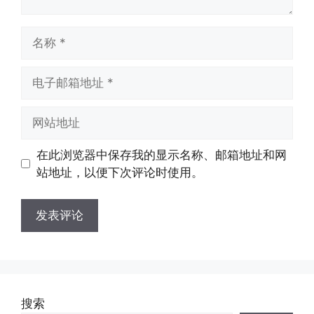
名
称
电
子
邮
网
箱
站
地
地
在此浏览器中保存我的显示名称、邮箱地址和网
址
址
站地址，以便下次评论时使用。
搜索