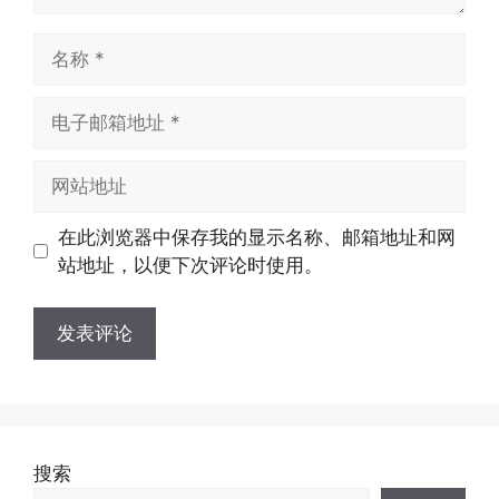
名
称
电
子
邮
网
箱
站
地
地
在此浏览器中保存我的显示名称、邮箱地址和网
址
址
站地址，以便下次评论时使用。
搜索