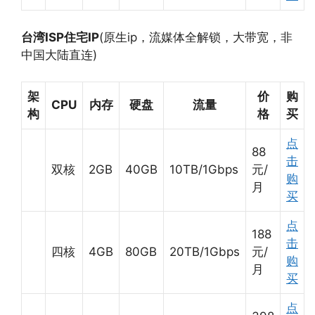
台湾ISP住宅IP
(原生ip，流媒体全解锁，大带宽，非
中国大陆直连)
架
价
购
CPU
内存
硬盘
流量
构
格
买
点
88
击
双核
2GB
40GB
10TB/1Gbps
元/
购
月
买
点
188
击
四核
4GB
80GB
20TB/1Gbps
元/
购
月
买
点