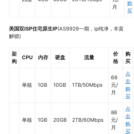
购
月
买
美国双ISP住宅原生IP
(AS9929一期，ip纯净，丰富
解锁)
架
价
购
CPU
内存
硬盘
流量
构
格
买
点
68
击
单核
1GB
10GB
1TB/50Mbps
元/
购
月
买
点
88
击
单核
1GB
20GB
2TB/60Mbps
元/
购
月
买