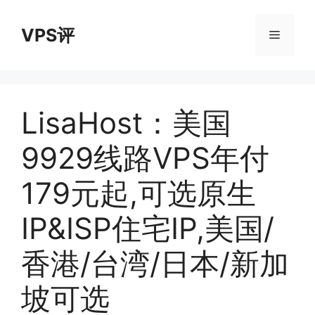
跳
至
VPS评
菜
内
容
单
LisaHost：美国
9929线路VPS年付
179元起,可选原生
IP&ISP住宅IP,美国/
香港/台湾/日本/新加
坡可选