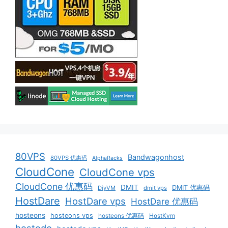
80VPS
Bandwagonhost
80VPS 优惠码
AlphaRacks
CloudCone
CloudCone vps
CloudCone 优惠码
DMIT
DMIT 优惠码
DiyVM
dmit vps
HostDare
HostDare vps
HostDare 优惠码
hosteons
hosteons vps
hosteons 优惠码
HostKvm