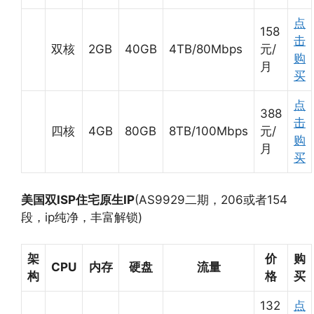
点
158
击
双核
2GB
40GB
4TB/80Mbps
元/
购
月
买
点
388
击
四核
4GB
80GB
8TB/100Mbps
元/
购
月
买
美国双ISP住宅原生IP
(AS9929二期，206或者154
段，ip纯净，丰富解锁)
架
价
购
CPU
内存
硬盘
流量
构
格
买
132
点