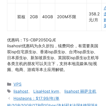
358.2
双核
2GB
40GB
200M不限
元/月
优惠码：TS-CBP205DQJE
lisahost优惠码为永久折扣，续费同价，有需要美国
双isp住宅原生ip、香港isp原生ip、台湾isp原生ip、
日本原生ip、新加坡原生ip、英国双isp原生ip主机等
各类主机的朋友可以关注下，支持本地流媒体/短视
频、电商、游戏等本土应用解锁。
分
VPS
类
标
lisahost
、
LisaHost kvm
、
lisahost 丽萨主机
签
Hosteons：$17.99/年/单
核/1GB/10GB/1TB@1Gbps/洛杉矶&法国&德国等8