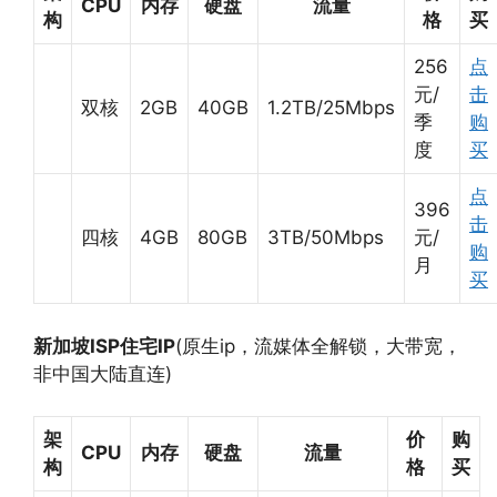
CPU
内存
硬盘
流量
构
格
买
256
点
元/
击
双核
2GB
40GB
1.2TB/25Mbps
季
购
度
买
点
396
击
四核
4GB
80GB
3TB/50Mbps
元/
购
月
买
新加坡ISP住宅IP
(原生ip，流媒体全解锁，大带宽，
非中国大陆直连)
架
价
购
CPU
内存
硬盘
流量
构
格
买