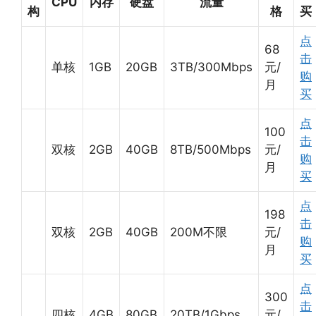
CPU
内存
硬盘
流量
构
格
买
点
68
击
单核
1GB
20GB
3TB/300Mbps
元/
购
月
买
点
100
击
双核
2GB
40GB
8TB/500Mbps
元/
购
月
买
点
198
击
双核
2GB
40GB
200M不限
元/
购
月
买
点
300
击
四核
4GB
80GB
20TB/1Gbps
元/