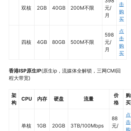
398
击
双核
2GB
40GB
200M不限
元/
购
月
买
点
598
击
四核
4GB
80GB
500M不限
元/
购
月
买
香港ISP原生IP
(原生ip，流媒体全解锁，三网CMI回
程大带宽)
架
价
购
CPU
内存
硬盘
流量
构
格
买
点
88
击
单核
1GB
20GB
3TB/100Mbps
元/
购