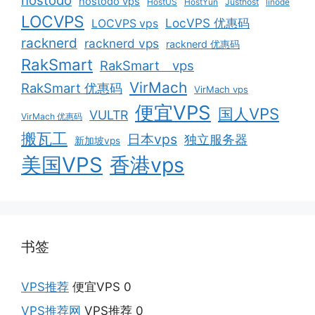
hostodo
hostodo vps
HostUS
HostYun
Justhost
linode
LOCVPS
LocVPS 优惠码
LOCVPS vps
racknerd
racknerd vps
racknerd 优惠码
RakSmart
RakSmart vps
VirMach
RakSmart 优惠码
VirMach vps
便宜VPS
国人VPS
VULTR
VirMach 优惠码
搬瓦工
日本vps
独立服务器
新加坡vps
美国VPS
香港vps
书签
VPS推荐
便宜VPS 0
VPS推荐网
VPS推荐 0