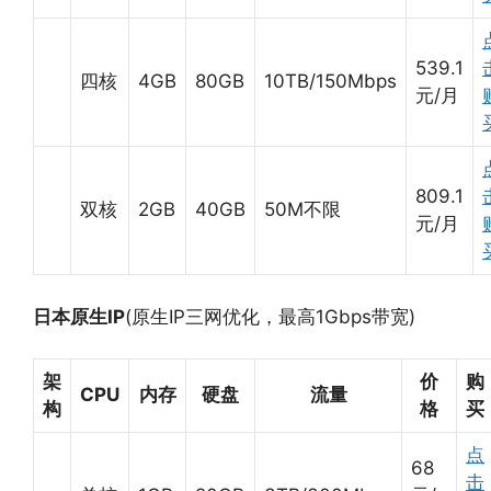
539.1
四核
4GB
80GB
10TB/150Mbps
元/月
809.1
双核
2GB
40GB
50M不限
元/月
日本原生IP
(原生IP三网优化，最高1Gbps带宽)
架
价
购
CPU
内存
硬盘
流量
构
格
买
点
68
击