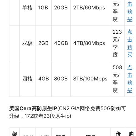
元/
击
单核
1GB
20GB
2TB/60Mbps
季
购
度
买
223
点
元/
击
双核
2GB
40GB
4TB/80Mbps
季
购
度
买
508
点
元/
击
四核
4GB
80GB
8TB/100Mbps
季
购
度
买
美国Cera高防原生IP
(CN2 GIA网络免费50G防御可
升级，172或者23段原生ip)
架
价
购