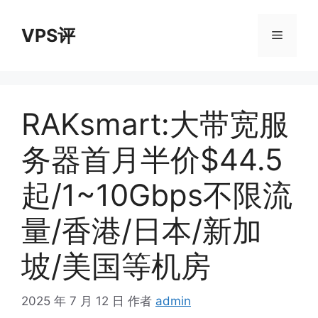
跳
至
VPS评
菜
内
容
单
RAKsmart:大带宽服
务器首月半价$44.5
起/1~10Gbps不限流
量/香港/日本/新加
坡/美国等机房
2025 年 7 月 12 日
作者
admin