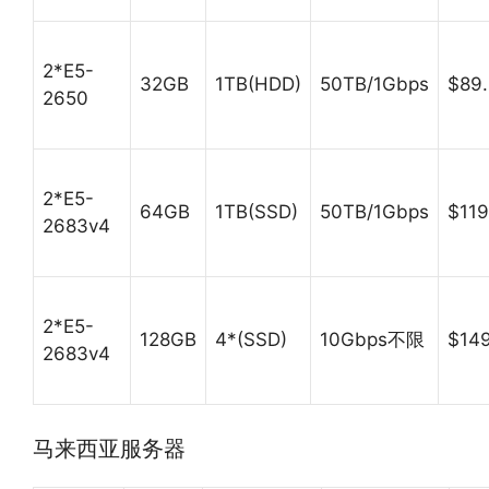
2*E5-
32GB
1TB(HDD)
50TB/1Gbps
$89.
2650
2*E5-
64GB
1TB(SSD)
50TB/1Gbps
$119
2683v4
2*E5-
128GB
4*(SSD)
10Gbps不限
$14
2683v4
马来西亚服务器