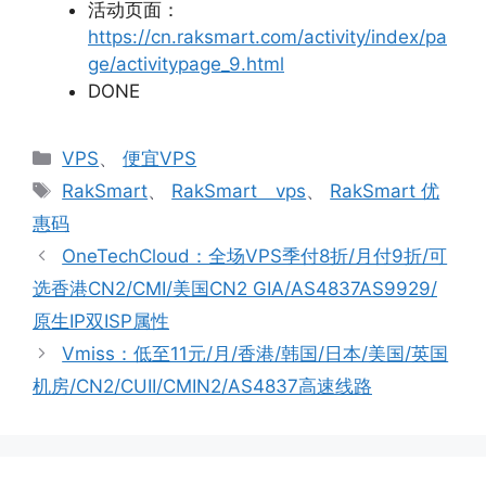
活动页面：
https://cn.raksmart.com/activity/index/pa
ge/activitypage_9.html
DONE
分
VPS
、
便宜VPS
类
标
RakSmart
、
RakSmart vps
、
RakSmart 优
签
惠码
OneTechCloud：全场VPS季付8折/月付9折/可
选香港CN2/CMI/美国CN2 GIA/AS4837AS9929/
原生IP双ISP属性
Vmiss：低至11元/月/香港/韩国/日本/美国/英国
机房/CN2/CUII/CMIN2/AS4837高速线路