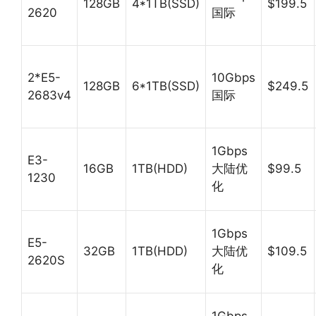
128GB
4*1TB(SSD)
$199.5
2620
国际
2*E5-
10Gbps
128GB
6*1TB(SSD)
$249.5
2683v4
国际
1Gbps
E3-
16GB
1TB(HDD)
大陆优
$99.5
1230
化
1Gbps
E5-
32GB
1TB(HDD)
大陆优
$109.5
2620S
化
1Gbps