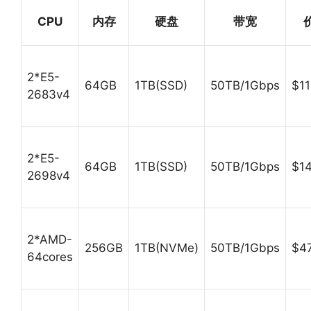
CPU
内存
硬盘
带宽
2*E5-
64GB
1TB(SSD)
50TB/1Gbps
$11
2683v4
2*E5-
64GB
1TB(SSD)
50TB/1Gbps
$14
2698v4
2*AMD-
256GB
1TB(NVMe)
50TB/1Gbps
$4
64cores