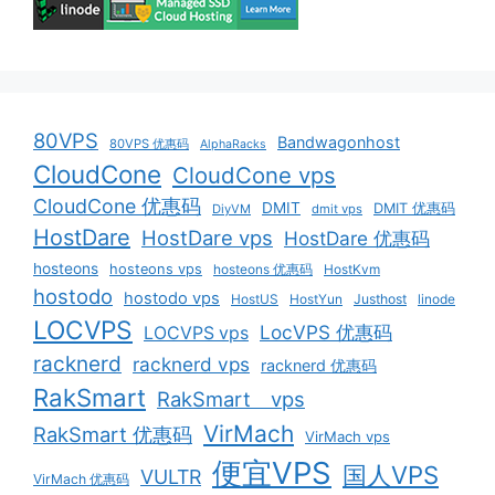
80VPS
Bandwagonhost
80VPS 优惠码
AlphaRacks
CloudCone
CloudCone vps
CloudCone 优惠码
DMIT
DMIT 优惠码
DiyVM
dmit vps
HostDare
HostDare vps
HostDare 优惠码
hosteons
hosteons vps
hosteons 优惠码
HostKvm
hostodo
hostodo vps
HostUS
HostYun
Justhost
linode
LOCVPS
LocVPS 优惠码
LOCVPS vps
racknerd
racknerd vps
racknerd 优惠码
RakSmart
RakSmart vps
VirMach
RakSmart 优惠码
VirMach vps
便宜VPS
国人VPS
VULTR
VirMach 优惠码