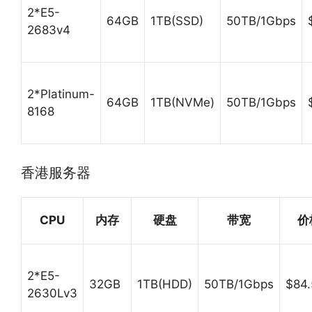
2*E5-
64GB
1TB(SSD)
50TB/1Gbps
2683v4
2*Platinum-
64GB
1TB(NVMe)
50TB/1Gbps
8168
香港服务器
CPU
内存
硬盘
带宽
价
2*E5-
32GB
1TB(HDD)
50TB/1Gbps
$84.
2630Lv3