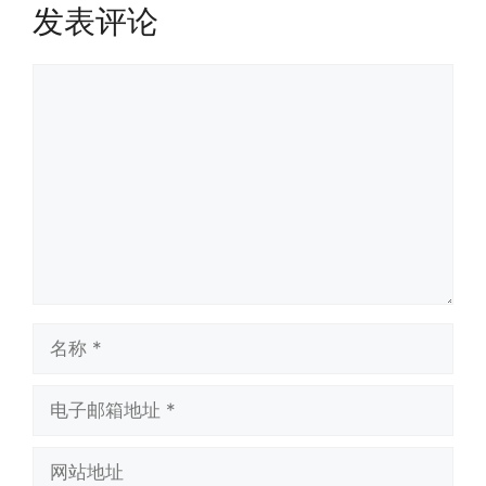
发表评论
评
论
名
称
电
子
邮
网
箱
站