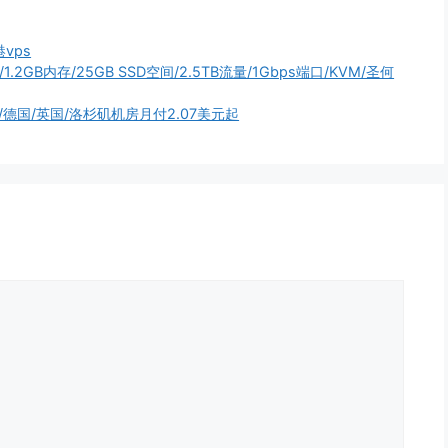
港vps
0X/1.2GB内存/25GB SSD空间/2.5TB流量/1Gbps端口/KVM/圣何
坡/德国/英国/洛杉矶机房月付2.07美元起