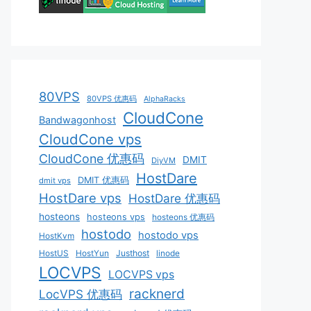
80VPS
80VPS 优惠码
AlphaRacks
CloudCone
Bandwagonhost
CloudCone vps
CloudCone 优惠码
DMIT
DiyVM
HostDare
DMIT 优惠码
dmit vps
HostDare vps
HostDare 优惠码
hosteons
hosteons vps
hosteons 优惠码
hostodo
hostodo vps
HostKvm
HostUS
HostYun
Justhost
linode
LOCVPS
LOCVPS vps
racknerd
LocVPS 优惠码