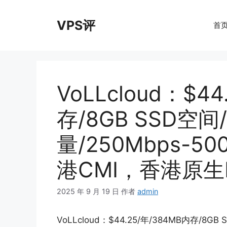
跳
至
VPS评
首
内
容
VoLLcloud：$4
存/8GB SSD空间
量/250Mbps-5
港CMI，香港原生I
2025 年 9 月 19 日
作者
admin
VoLLcloud：$44.25/年/384MB内存/8GB