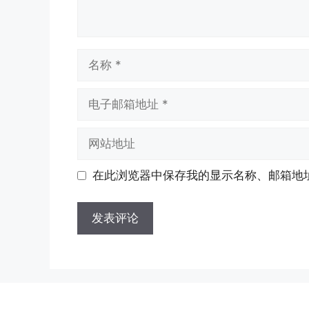
名
称
电
子
邮
网
箱
站
地
地
在此浏览器中保存我的显示名称、邮箱地
址
址