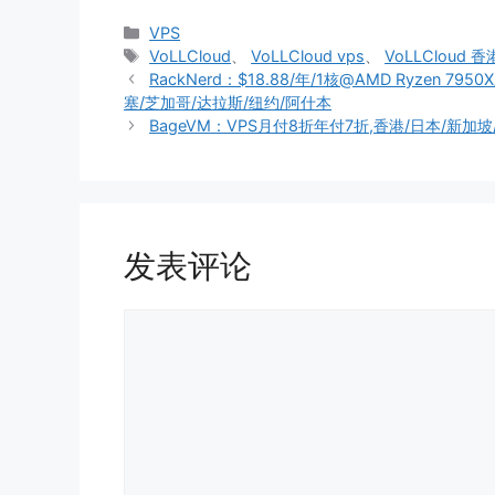
分
VPS
类
标
VoLLCloud
、
VoLLCloud vps
、
VoLLCloud 香
签
RackNerd：$18.88/年/1核@AMD Ryzen 795
塞/芝加哥/达拉斯/纽约/阿什本
BageVM：VPS月付8折年付7折,香港/日本/新加
发表评论
评
论