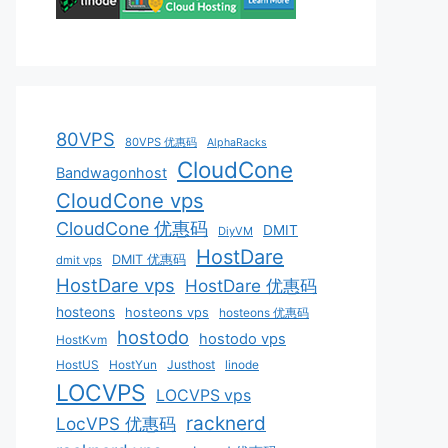
80VPS
80VPS 优惠码
AlphaRacks
CloudCone
Bandwagonhost
CloudCone vps
CloudCone 优惠码
DMIT
DiyVM
HostDare
DMIT 优惠码
dmit vps
HostDare vps
HostDare 优惠码
hosteons
hosteons vps
hosteons 优惠码
hostodo
hostodo vps
HostKvm
HostUS
HostYun
Justhost
linode
LOCVPS
LOCVPS vps
racknerd
LocVPS 优惠码