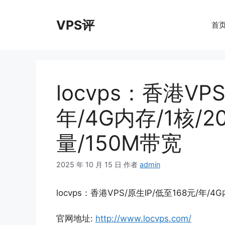
跳
至
VPS评
首
内
容
locvps：香港VP
年/4G内存/1核/20
量/150M带宽
2025 年 10 月 15 日
作者
admin
locvps：香港VPS/原生IP/低至168元/年/4G
官网地址:
http://www.locvps.com/