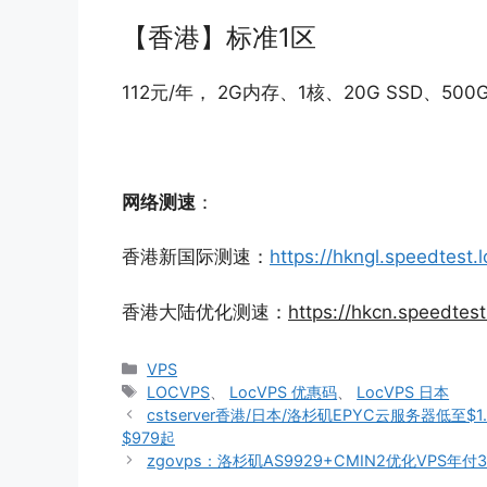
【香港】标准1区
112元/年， 2G内存、1核、20G SSD、50
网络测速
：
香港新国际测速：
https://hkngl.speedtest.l
香港大陆优化测速：
https://hkcn.speedtest
分
VPS
类
标
LOCVPS
、
LocVPS 优惠码
、
LocVPS 日本
签
cstserver香港/日本/洛杉矶EPYC云服务器低至$1
$979起
zgovps：洛杉矶AS9929+CMIN2优化VPS年