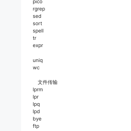
pico
rgrep
sed
sort
spell
tr
expr
uniq
wc
文件传输
lprm
lpr
lpq
lpd
bye
ftp