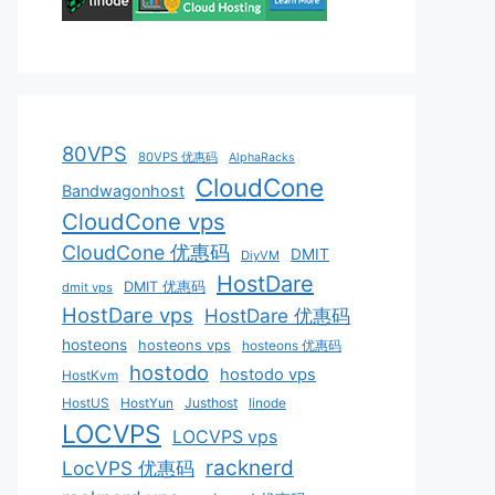
80VPS
80VPS 优惠码
AlphaRacks
CloudCone
Bandwagonhost
CloudCone vps
CloudCone 优惠码
DMIT
DiyVM
HostDare
DMIT 优惠码
dmit vps
HostDare vps
HostDare 优惠码
hosteons
hosteons vps
hosteons 优惠码
hostodo
hostodo vps
HostKvm
HostUS
HostYun
Justhost
linode
LOCVPS
LOCVPS vps
racknerd
LocVPS 优惠码