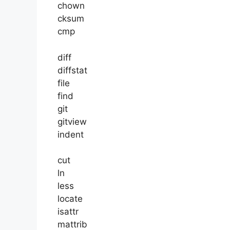
chown
cksum
cmp
diff
diffstat
file
find
git
gitview
indent
cut
ln
less
locate
isattr
mattrib