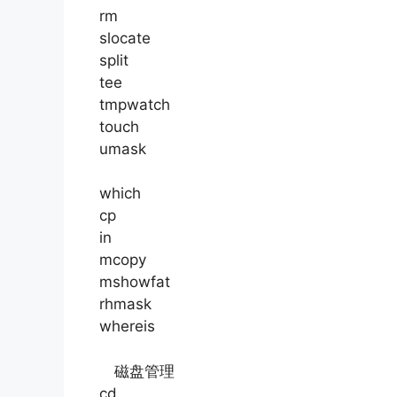
rm
slocate
split
tee
tmpwatch
touch
umask
which
cp
in
mcopy
mshowfat
rhmask
whereis
磁盘管理
cd