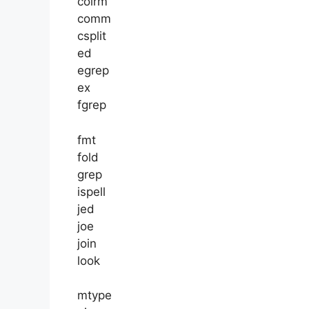
colrm
comm
csplit
ed
egrep
ex
fgrep
fmt
fold
grep
ispell
jed
joe
join
look
mtype