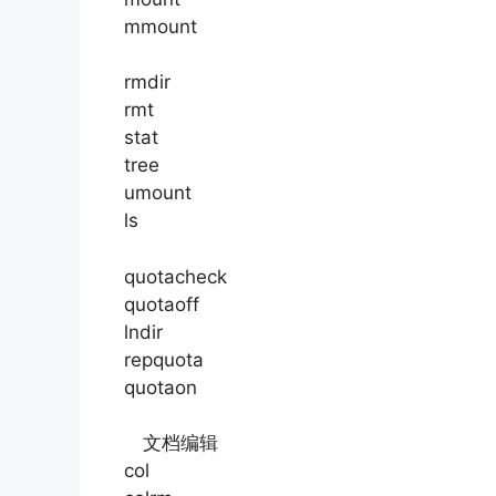
mmount
rmdir
rmt
stat
tree
umount
ls
quotacheck
quotaoff
lndir
repquota
quotaon
文档编辑
col