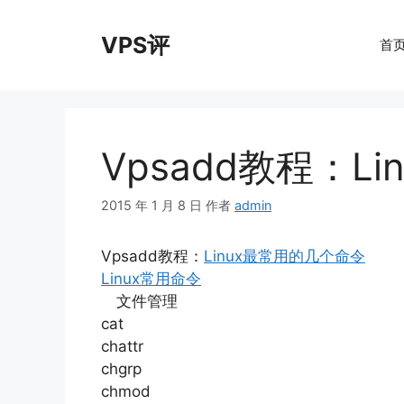
跳
至
VPS评
首
内
容
Vpsadd教程：L
2015 年 1 月 8 日
作者
admin
Vpsadd教程：
Linux最常用的几个命令
Linux常用命令
文件管理
cat
chattr
chgrp
chmod