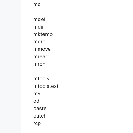
mc
mdel
mdir
mktemp
more
mmove
mread
mren
mtools
mtoolstest
mv
od
paste
patch
rcp