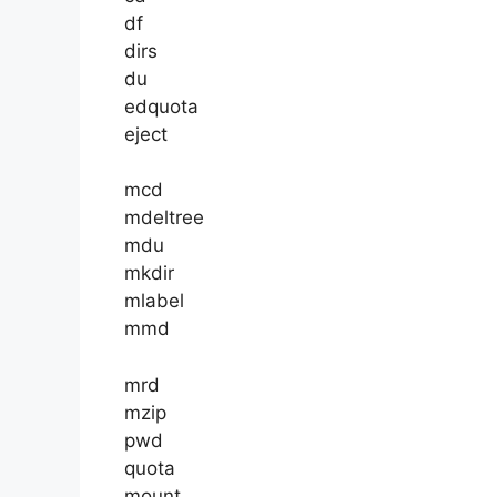
df
dirs
du
edquota
eject
mcd
mdeltree
mdu
mkdir
mlabel
mmd
mrd
mzip
pwd
quota
mount