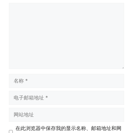
评
论
名
称
电
子
邮
网
箱
站
地
地
在此浏览器中保存我的显示名称、邮箱地址和网
址