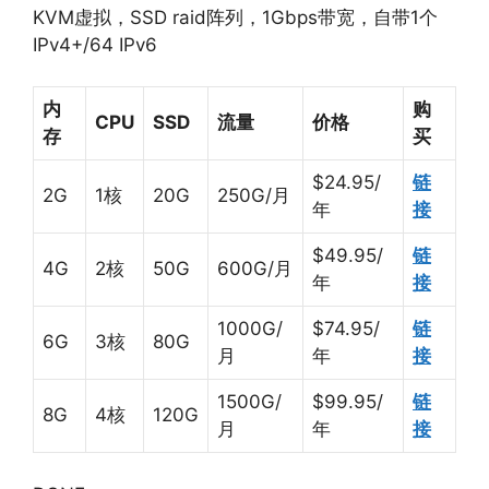
KVM虚拟，SSD raid阵列，1Gbps带宽，自带1个
IPv4+/64 IPv6
内
购
CPU
SSD
流量
价格
存
买
$24.95/
链
2G
1核
20G
250G/月
年
接
$49.95/
链
4G
2核
50G
600G/月
年
接
1000G/
$74.95/
链
6G
3核
80G
月
年
接
1500G/
$99.95/
链
8G
4核
120G
月
年
接