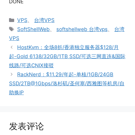
DONE
分
VPS
、
台湾VPS
类
标
SoftShellWeb
、
softshellweb 台湾vps
、
台湾
签
VPS
HostKvm：全场8折/香港独立服务器$128/月
起-Gold 6138/32GB/1TB SSD/可选三网直连&国际
线路/可选CNIX接驳
RackNerd：$11.29/年起-单核/1GB/24GB
SSD/2TB@1Gbps/洛杉矶/圣何塞/西雅图等机房/自
助换IP
发表评论