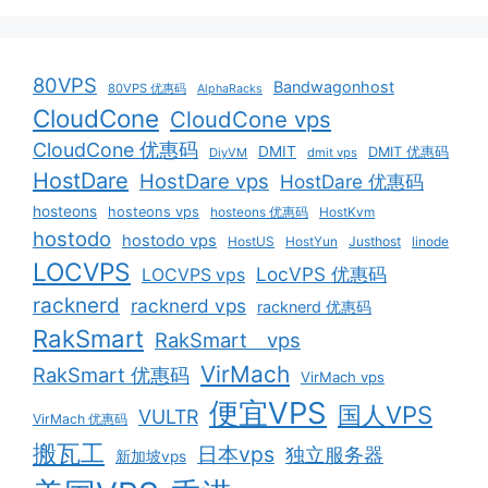
80VPS
Bandwagonhost
80VPS 优惠码
AlphaRacks
CloudCone
CloudCone vps
CloudCone 优惠码
DMIT
DMIT 优惠码
DiyVM
dmit vps
HostDare
HostDare vps
HostDare 优惠码
hosteons
hosteons vps
hosteons 优惠码
HostKvm
hostodo
hostodo vps
HostUS
HostYun
Justhost
linode
LOCVPS
LocVPS 优惠码
LOCVPS vps
racknerd
racknerd vps
racknerd 优惠码
RakSmart
RakSmart vps
VirMach
RakSmart 优惠码
VirMach vps
便宜VPS
国人VPS
VULTR
VirMach 优惠码
搬瓦工
日本vps
独立服务器
新加坡vps