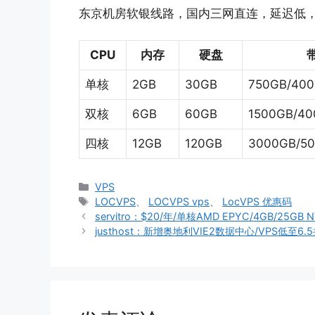
东京机房软银线路，国内三网直连，延迟低，测试IP
CPU
内存
硬盘
单核
2GB
30GB
750GB/40
双核
6GB
60GB
1500GB/4
四核
12GB
120GB
3000GB/5
分
VPS
类
标
LOCVPS
、
LOCVPS vps
、
LocVPS 优惠码
签
servitro：$20/年/单核AMD EPYC/4GB/25GB
justhost：新增奥地利VIE2数据中心/VPS低至6