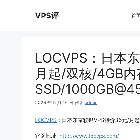
跳
至
VPS评
首
内
容
LOCVPS：日本东
月起/双核/4GB内
SSD/1000GB@
2026 年 5 月 16 日
作者
admin
LOCVPS
：日本东京软银VPS特价36元/月起/双核
官网地址:
http://www.locvps.com/