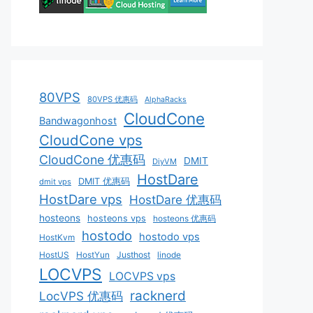
80VPS
80VPS 优惠码
AlphaRacks
CloudCone
Bandwagonhost
CloudCone vps
CloudCone 优惠码
DMIT
DiyVM
HostDare
DMIT 优惠码
dmit vps
HostDare vps
HostDare 优惠码
hosteons
hosteons vps
hosteons 优惠码
hostodo
hostodo vps
HostKvm
HostUS
HostYun
Justhost
linode
LOCVPS
LOCVPS vps
racknerd
LocVPS 优惠码