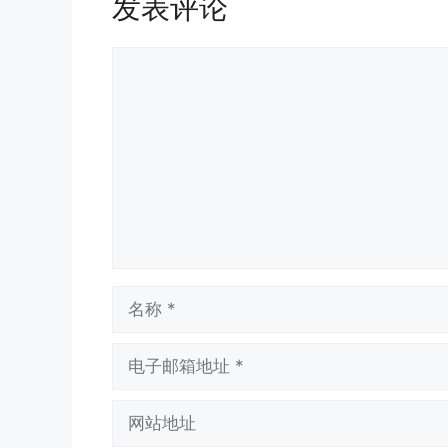
发表评论
评
论
名
称
电
子
邮
网
箱
站