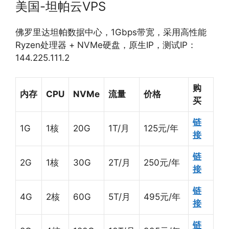
美国-坦帕云VPS
佛罗里达坦帕数据中心，1Gbps带宽，采用高性能
Ryzen处理器 + NVMe硬盘，原生IP，测试IP：
144.225.111.2
购
内存
CPU
NVMe
流量
价格
买
链
1G
1核
20G
1T/月
125元/年
接
链
2G
1核
30G
2T/月
250元/年
接
链
4G
2核
60G
5T/月
495元/年
接
链