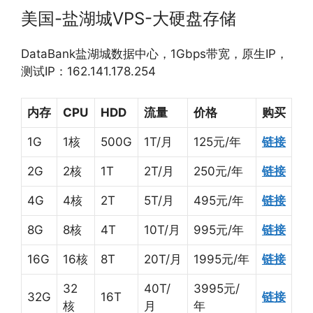
美国-盐湖城VPS-大硬盘存储
DataBank盐湖城数据中心，1Gbps带宽，原生IP，
测试IP：162.141.178.254
内存
CPU
HDD
流量
价格
购买
1G
1核
500G
1T/月
125元/年
链接
2G
2核
1T
2T/月
250元/年
链接
4G
4核
2T
5T/月
495元/年
链接
8G
8核
4T
10T/月
995元/年
链接
16G
16核
8T
20T/月
1995元/年
链接
32
40T/
3995元/
32G
16T
链接
核
月
年