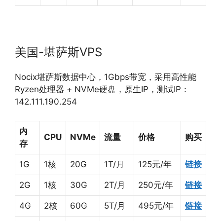
美国-堪萨斯VPS
Nocix堪萨斯数据中心，1Gbps带宽，采用高性能
Ryzen处理器 + NVMe硬盘，原生IP，测试IP：
142.111.190.254
内
CPU
NVMe
流量
价格
购买
存
1G
1核
20G
1T/月
125元/年
链接
2G
1核
30G
2T/月
250元/年
链接
4G
2核
60G
5T/月
495元/年
链接