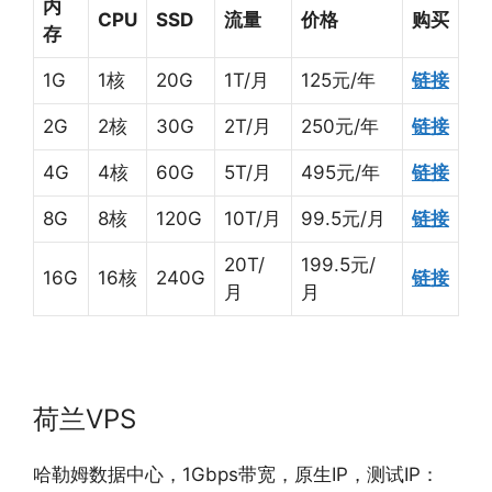
内
CPU
SSD
流量
价格
购买
存
1G
1核
20G
1T/月
125元/年
链接
2G
2核
30G
2T/月
250元/年
链接
4G
4核
60G
5T/月
495元/年
链接
8G
8核
120G
10T/月
99.5元/月
链接
20T/
199.5元/
16G
16核
240G
链接
月
月
荷兰VPS
哈勒姆数据中心，1Gbps带宽，原生IP，测试IP：