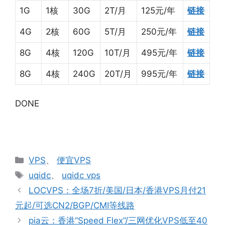
1G
1核
30G
2T/月
125元/年
链接
4G
2核
60G
5T/月
250元/年
链接
8G
4核
120G
10T/月
495元/年
链接
8G
4核
240G
20T/月
995元/年
链接
DONE
分
VPS
、
便宜VPS
类
标
uqidc
、
uqidc vps
签
LOCVPS：全场7折/美国/日本/香港VPS月付21
元起/可选CN2/BGP/CMI等线路
pia云：香港“Speed Flex”/三网优化VPS低至40