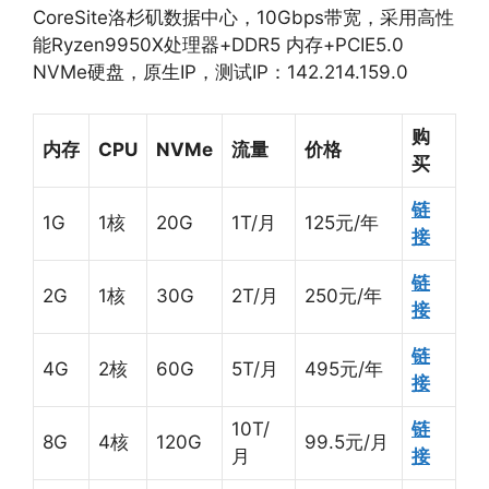
CoreSite洛杉矶数据中心，10Gbps带宽，采用高性
能Ryzen9950X处理器+DDR5 内存+PCIE5.0
NVMe硬盘，原生IP，测试IP：142.214.159.0
购
内存
CPU
NVMe
流量
价格
买
链
1G
1核
20G
1T/月
125元/年
接
链
2G
1核
30G
2T/月
250元/年
接
链
4G
2核
60G
5T/月
495元/年
接
10T/
链
8G
4核
120G
99.5元/月
月
接