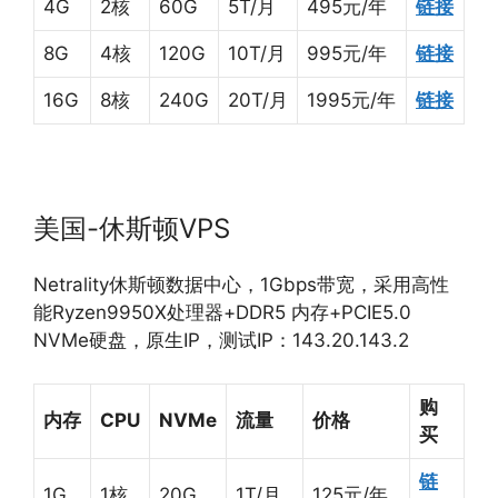
4G
2核
60G
5T/月
495元/年
链接
8G
4核
120G
10T/月
995元/年
链接
16G
8核
240G
20T/月
1995元/年
链接
美国-休斯顿VPS
Netrality休斯顿数据中心，1Gbps带宽，采用高性
能Ryzen9950X处理器+DDR5 内存+PCIE5.0
NVMe硬盘，原生IP，测试IP：143.20.143.2
购
内存
CPU
NVMe
流量
价格
买
链
1G
1核
20G
1T/月
125元/年