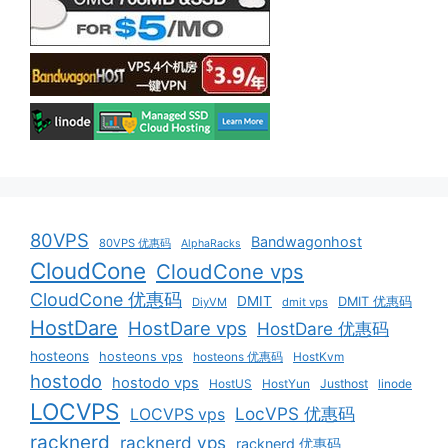
80VPS
Bandwagonhost
80VPS 优惠码
AlphaRacks
CloudCone
CloudCone vps
CloudCone 优惠码
DMIT
DMIT 优惠码
DiyVM
dmit vps
HostDare
HostDare vps
HostDare 优惠码
hosteons
hosteons vps
hosteons 优惠码
HostKvm
hostodo
hostodo vps
HostUS
HostYun
Justhost
linode
LOCVPS
LocVPS 优惠码
LOCVPS vps
racknerd
racknerd vps
racknerd 优惠码