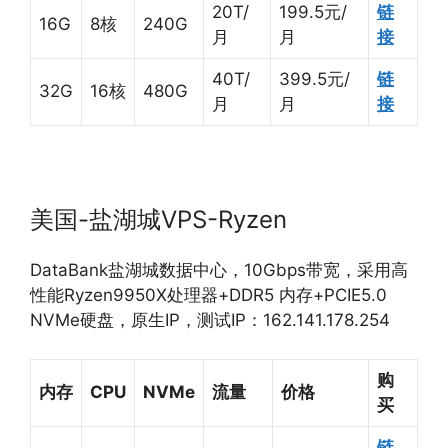
20T/
199.5元/
链
16G
8核
240G
月
月
接
40T/
399.5元/
链
32G
16核
480G
月
月
接
美国-盐湖城VPS-Ryzen
DataBank盐湖城数据中心，10Gbps带宽，采用高
性能Ryzen9950X处理器+DDR5 内存+PCIE5.0
NVMe硬盘，原生IP，测试IP：162.141.178.254
购
内存
CPU
NVMe
流量
价格
买
链