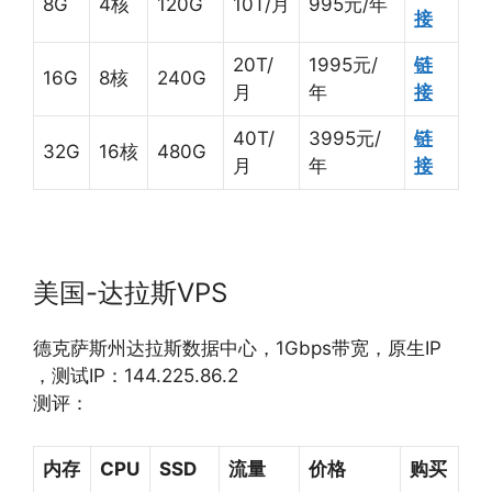
8G
4核
120G
10T/月
995元/年
接
20T/
1995元/
链
16G
8核
240G
月
年
接
40T/
3995元/
链
32G
16核
480G
月
年
接
美国-达拉斯VPS
德克萨斯州达拉斯数据中心，1Gbps带宽，原生IP
，测试IP：144.225.86.2
测评：
内存
CPU
SSD
流量
价格
购买