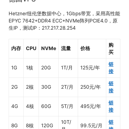
Hetzner纽伦堡数据中心，1Gbps带宽，采用高性能
EPYC 7642+DDR4 ECC+NVMe阵列PCIE4.0，原
生IP，测试IP：217.217.28.254
购
内存
CPU
NVMe
流量
价格
买
链
1G
1核
20G
1T/月
125元/年
接
链
2G
2核
30G
2T/月
250元/年
接
链
4G
4核
60G
5T/月
495元/年
接
10T/
链
8G
8核
120G
99.5元/月