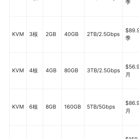
季
$89.
KVM
3核
2GB
40GB
2TB/2.5Gbps
季
$56.
KVM
4核
4GB
80GB
3TB/2.5Gbps
月
$86.
KVM
6核
8GB
160GB
5TB/5Gbps
月