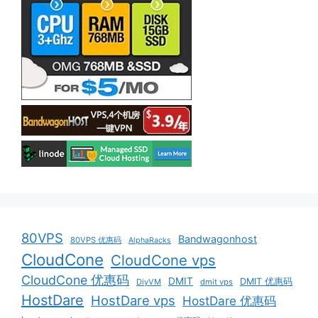
80VPS
Bandwagonhost
80VPS 优惠码
AlphaRacks
CloudCone
CloudCone vps
CloudCone 优惠码
DMIT
DMIT 优惠码
DiyVM
dmit vps
HostDare
HostDare vps
HostDare 优惠码