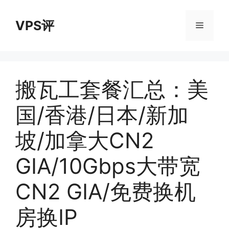
跳
至
VPS评
菜
内
容
单
搬瓦工套餐汇总：美
国/香港/日本/新加
坡/加拿大CN2
GIA/10Gbps大带宽
CN2 GIA/免费换机
房换IP