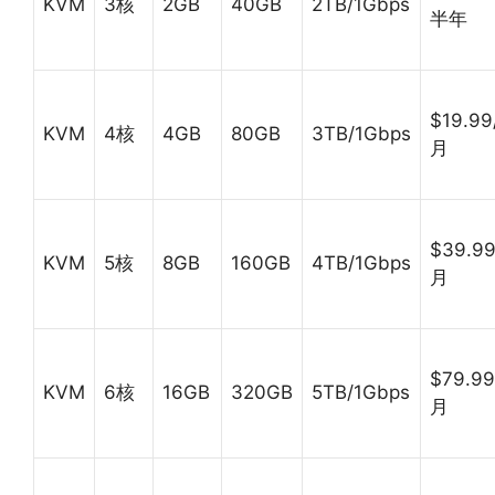
KVM
3核
2GB
40GB
2TB/1Gbps
半年
$19.99
KVM
4核
4GB
80GB
3TB/1Gbps
月
$39.99
KVM
5核
8GB
160GB
4TB/1Gbps
月
$79.99
KVM
6核
16GB
320GB
5TB/1Gbps
月