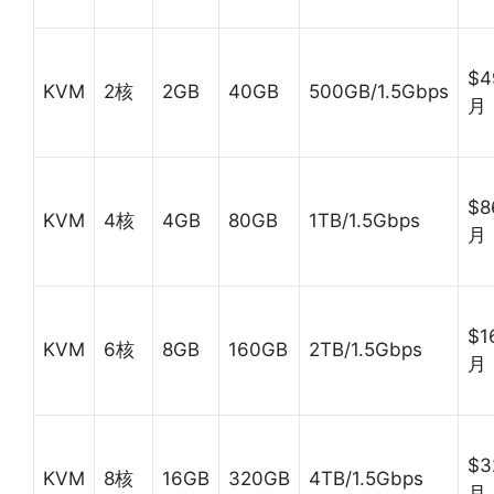
$4
KVM
2核
2GB
40GB
500GB/1.5Gbps
月
$8
KVM
4核
4GB
80GB
1TB/1.5Gbps
月
$1
KVM
6核
8GB
160GB
2TB/1.5Gbps
月
$3
KVM
8核
16GB
320GB
4TB/1.5Gbps
月