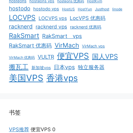
hosteons
hosteons vps
hosteons 优惠码
HostKvm
hostodo
hostodo vps
HostUS
HostYun
Justhost
linode
LOCVPS
LocVPS 优惠码
LOCVPS vps
racknerd
racknerd vps
racknerd 优惠码
RakSmart
RakSmart vps
VirMach
RakSmart 优惠码
VirMach vps
便宜VPS
国人VPS
VULTR
VirMach 优惠码
搬瓦工
日本vps
独立服务器
新加坡vps
美国VPS
香港vps
书签
VPS推荐
便宜VPS 0