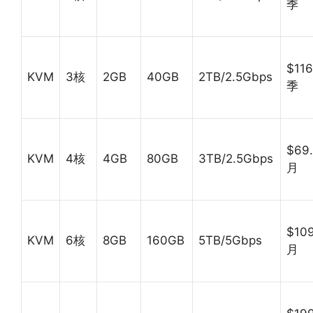
季
$116
KVM
3核
2GB
40GB
2TB/2.5Gbps
季
$69.
KVM
4核
4GB
80GB
3TB/2.5Gbps
月
$109
KVM
6核
8GB
160GB
5TB/5Gbps
月