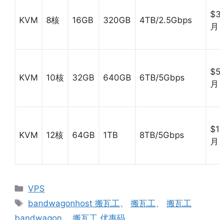
$3
KVM
8核
16GB
320GB
4TB/2.5Gbps
月
$5
KVM
10核
32GB
640GB
6TB/5Gbps
月
$1
KVM
12核
64GB
1TB
8TB/5Gbps
月
分
VPS
类
标
bandwagonhost 搬瓦工
、
搬瓦工
、
搬瓦工
签
bandwagon
、
搬瓦工 优惠码