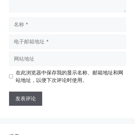
名
称
电
子
邮
网
箱
站
地
地
在此浏览器中保存我的显示名称、邮箱地址和网
址
址
站地址，以便下次评论时使用。