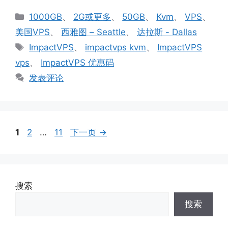
分
1000GB
、
2G或更多
、
50GB
、
Kvm
、
VPS
、
类
美国VPS
、
西雅图 – Seattle
、
达拉斯 - Dallas
标
ImpactVPS
、
impactvps kvm
、
ImpactVPS
签
vps
、
ImpactVPS 优惠码
发表评论
页
页
页
1
2
…
11
下一页
→
面
面
面
搜索
搜索