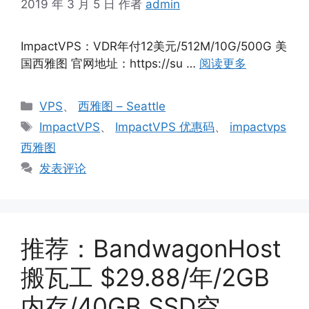
2019 年 3 月 5 日
作者
admin
ImpactVPS：VDR年付12美元/512M/10G/500G 美
国西雅图 官网地址：https://su …
阅读更多
分
VPS
、
西雅图 – Seattle
类
标
ImpactVPS
、
ImpactVPS 优惠码
、
impactvps
签
西雅图
发表评论
推荐：BandwagonHost
搬瓦工 $29.88/年/2GB
内存/40GB SSD空