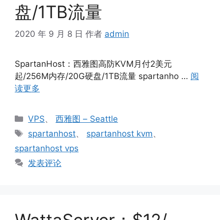
盘/1TB流量
2020 年 9 月 8 日
作者
admin
SpartanHost：西雅图高防KVM月付2美元
起/256M内存/20G硬盘/1TB流量 spartanho …
阅
读更多
分
VPS
、
西雅图 – Seattle
类
标
spartanhost
、
spartanhost kvm
、
签
spartanhost vps
发表评论
WattaServer：$12/