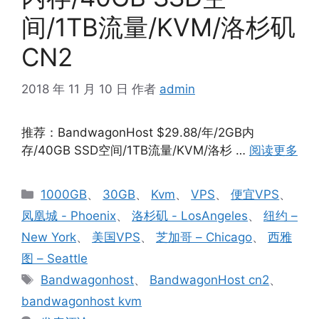
间/1TB流量/KVM/洛杉矶
CN2
2018 年 11 月 10 日
作者
admin
推荐：BandwagonHost $29.88/年/2GB内
存/40GB SSD空间/1TB流量/KVM/洛杉 …
阅读更多
分
1000GB
、
30GB
、
Kvm
、
VPS
、
便宜VPS
、
类
凤凰城 - Phoenix
、
洛杉矶 - LosAngeles
、
纽约 –
New York
、
美国VPS
、
芝加哥 – Chicago
、
西雅
图 – Seattle
标
Bandwagonhost
、
BandwagonHost cn2
、
签
bandwagonhost kvm