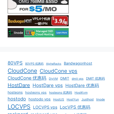
80VPS
Bandwagonhost
80VPS 优惠码
AlphaRacks
CloudCone
CloudCone vps
CloudCone 优惠码
DMIT
DMIT 优惠码
DiyVM
dmit vps
HostDare
HostDare vps
HostDare 优惠码
hosteons
hosteons vps
hosteons 优惠码
HostKvm
hostodo
hostodo vps
HostUS
HostYun
Justhost
linode
LOCVPS
LocVPS 优惠码
LOCVPS vps