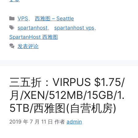
分
VPS
、
西雅图 – Seattle
类
标
spartanhost
、
spartanhost vps
、
签
SpartanHost 西雅图
发表评论
三五折：VIRPUS $1.75/
月/XEN/512MB/15GB/1.
5TB/西雅图(自营机房)
2019 年 7 月 11 日
作者
admin