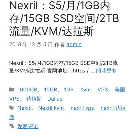
Nexril：$5/月/1GB内
存/15GB SSD空间/2TB
流量/KVM/达拉斯
2018 年 12 月 5 日
作者
admin
Nexril：$5/月/1GB内存/15GB SSD空间/2TB流
量/KVM/达拉斯 官网地址：https:/ …
阅读更多
分
1000GB
、
10GB
、
1GB
、
Kvm
、
VPS
、
美国
类
VPS
、
达拉斯 - Dallas
标
Nexril
、
Nexril kvm
、
nexril vps
、
nexril 达拉
签
斯
发表评论