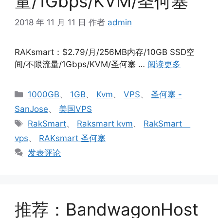
量/1Gbps/KVM/圣何塞
2018 年 11 月 11 日
作者
admin
RAKsmart：$2.79/月/256MB内存/10GB SSD空
间/不限流量/1Gbps/KVM/圣何塞 …
阅读更多
分
1000GB
、
1GB
、
Kvm
、
VPS
、
圣何塞 -
类
SanJose
、
美国VPS
标
RakSmart
、
Raksmart kvm
、
RakSmart
签
vps
、
RAKsmart 圣何塞
发表评论
推荐：BandwagonHost