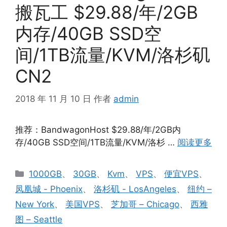
搬瓦工 $29.88/年/2GB
内存/40GB SSD空
间/1TB流量/KVM/洛杉矶
CN2
2018 年 11 月 10 日
作者
admin
推荐：BandwagonHost $29.88/年/2GB内
存/40GB SSD空间/1TB流量/KVM/洛杉 …
阅读更多
分
1000GB
、
30GB
、
Kvm
、
VPS
、
便宜VPS
、
类
凤凰城 - Phoenix
、
洛杉矶 - LosAngeles
、
纽约 –
New York
、
美国VPS
、
芝加哥 – Chicago
、
西雅
图 – Seattle