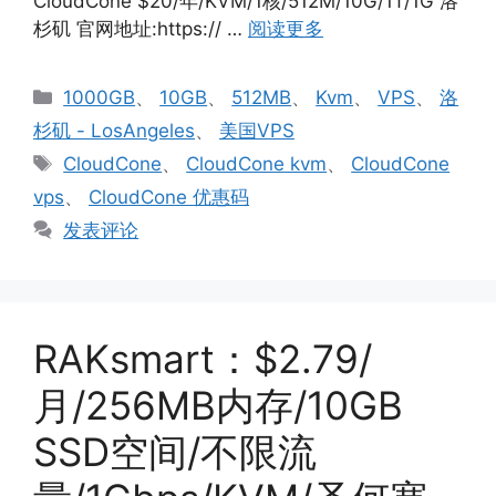
CloudCone $20/年/KVM/1核/512M/10G/1T/1G 洛
杉矶 官网地址:https:// …
阅读更多
分
1000GB
、
10GB
、
512MB
、
Kvm
、
VPS
、
洛
类
杉矶 - LosAngeles
、
美国VPS
标
CloudCone
、
CloudCone kvm
、
CloudCone
签
vps
、
CloudCone 优惠码
发表评论
RAKsmart：$2.79/
月/256MB内存/10GB
SSD空间/不限流