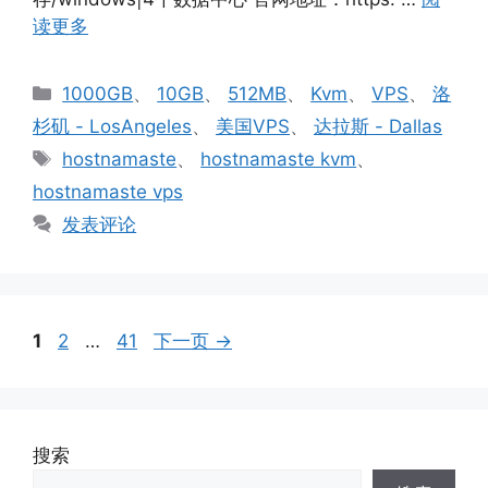
读更多
分
1000GB
、
10GB
、
512MB
、
Kvm
、
VPS
、
洛
类
杉矶 - LosAngeles
、
美国VPS
、
达拉斯 - Dallas
标
hostnamaste
、
hostnamaste kvm
、
签
hostnamaste vps
发表评论
页
页
页
1
2
…
41
下一页
→
面
面
面
搜索