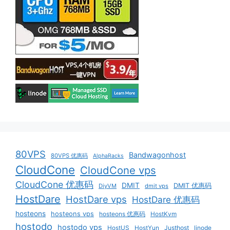
80VPS
Bandwagonhost
80VPS 优惠码
AlphaRacks
CloudCone
CloudCone vps
CloudCone 优惠码
DMIT
DMIT 优惠码
DiyVM
dmit vps
HostDare
HostDare vps
HostDare 优惠码
hosteons
hosteons vps
hosteons 优惠码
HostKvm
hostodo
hostodo vps
HostUS
HostYun
Justhost
linode