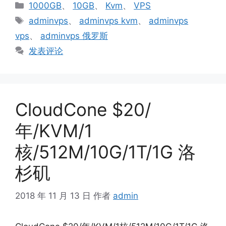
分
1000GB
、
10GB
、
Kvm
、
VPS
类
标
adminvps
、
adminvps kvm
、
adminvps
签
vps
、
adminvps 俄罗斯
发表评论
CloudCone $20/
年/KVM/1
核/512M/10G/1T/1G 洛
杉矶
2018 年 11 月 13 日
作者
admin