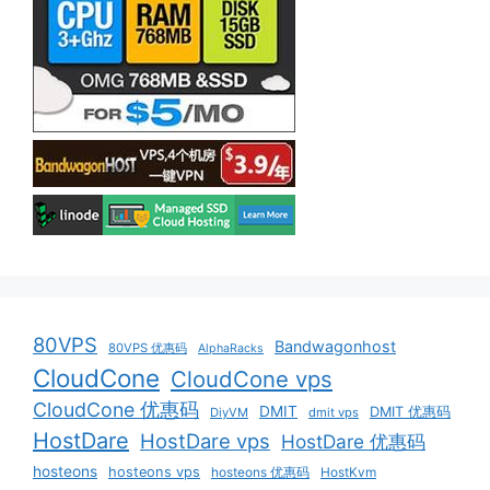
80VPS
Bandwagonhost
80VPS 优惠码
AlphaRacks
CloudCone
CloudCone vps
CloudCone 优惠码
DMIT
DMIT 优惠码
DiyVM
dmit vps
HostDare
HostDare vps
HostDare 优惠码
hosteons
hosteons vps
hosteons 优惠码
HostKvm