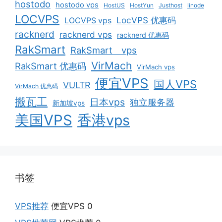
hostodo
hostodo vps
HostUS
HostYun
Justhost
linode
LOCVPS
LocVPS 优惠码
LOCVPS vps
racknerd
racknerd vps
racknerd 优惠码
RakSmart
RakSmart vps
VirMach
RakSmart 优惠码
VirMach vps
便宜VPS
国人VPS
VULTR
VirMach 优惠码
搬瓦工
日本vps
独立服务器
新加坡vps
美国VPS
香港vps
书签
VPS推荐
便宜VPS 0