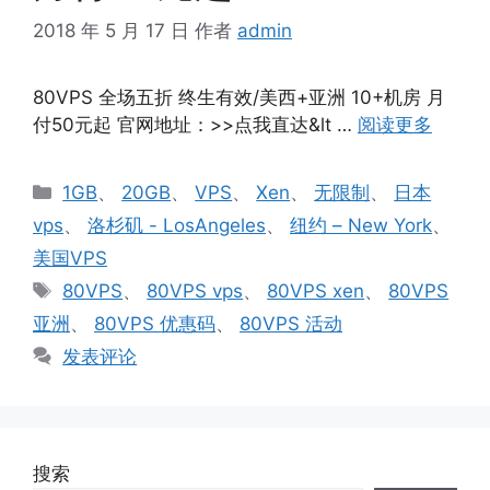
2018 年 5 月 17 日
作者
admin
80VPS 全场五折 终生有效/美西+亚洲 10+机房 月
付50元起 官网地址：>>点我直达&lt …
阅读更多
分
1GB
、
20GB
、
VPS
、
Xen
、
无限制
、
日本
类
vps
、
洛杉矶 - LosAngeles
、
纽约 – New York
、
美国VPS
标
80VPS
、
80VPS vps
、
80VPS xen
、
80VPS
签
亚洲
、
80VPS 优惠码
、
80VPS 活动
发表评论
搜索