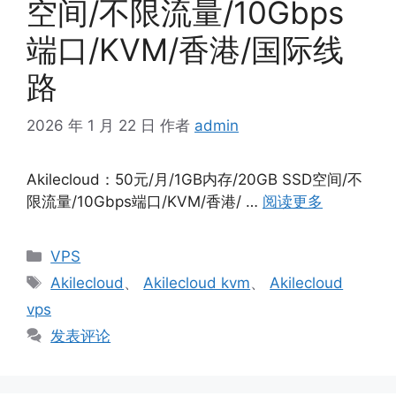
空间/不限流量/10Gbps
端口/KVM/香港/国际线
路
2026 年 1 月 22 日
作者
admin
Akilecloud：50元/月/1GB内存/20GB SSD空间/不
限流量/10Gbps端口/KVM/香港/ …
阅读更多
分
VPS
类
标
Akilecloud
、
Akilecloud kvm
、
Akilecloud
签
vps
发表评论