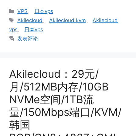
分
VPS
、
日本vps
类
标
Akilecloud
、
Akilecloud kvm
、
Akilecloud
签
vps
、
日本vps
发表评论
Akilecloud：29元/
月/512MB内存/10GB
NVMe空间/1TB流
量/150Mbps端口/KVM/
韩国