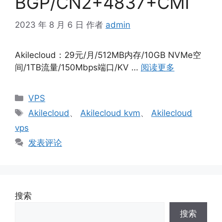
BGP/CN2+4837+CMI
2023 年 8 月 6 日
作者
admin
Akilecloud：29元/月/512MB内存/10GB NVMe空
间/1TB流量/150Mbps端口/KV …
阅读更多
分
VPS
类
标
Akilecloud
、
Akilecloud kvm
、
Akilecloud
签
vps
发表评论
搜索
搜索