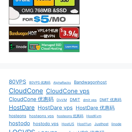
80VPS
Bandwagonhost
80VPS 优惠码
AlphaRacks
CloudCone
CloudCone vps
CloudCone 优惠码
DMIT
DMIT 优惠码
DiyVM
dmit vps
HostDare
HostDare vps
HostDare 优惠码
hosteons
hosteons vps
hosteons 优惠码
HostKvm
hostodo
hostodo vps
HostUS
HostYun
Justhost
linode