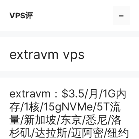
跳
至
VPS评
菜
内
容
单
extravm vps
extravm：$3.5/月/1G内
存/1核/15gNVMe/5T流
量/新加坡/东京/悉尼/洛
杉矶/达拉斯/迈阿密/纽约