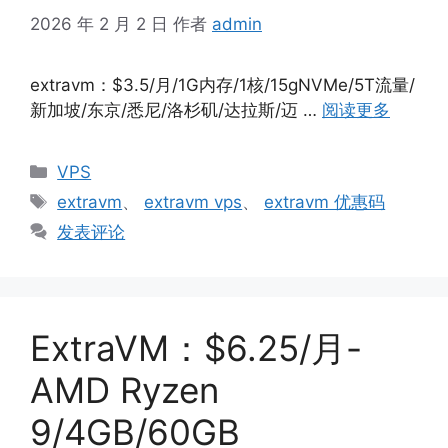
2026 年 2 月 2 日
作者
admin
extravm：$3.5/月/1G内存/1核/15gNVMe/5T流量/
新加坡/东京/悉尼/洛杉矶/达拉斯/迈 …
阅读更多
分
VPS
类
标
extravm
、
extravm vps
、
extravm 优惠码
签
发表评论
ExtraVM：$6.25/月-
AMD Ryzen
9/4GB/60GB