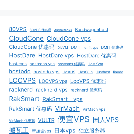
80VPS
Bandwagonhost
80VPS 优惠码
AlphaRacks
CloudCone
CloudCone vps
CloudCone 优惠码
DMIT
DMIT 优惠码
DiyVM
dmit vps
HostDare
HostDare vps
HostDare 优惠码
hosteons
hosteons vps
hosteons 优惠码
HostKvm
hostodo
hostodo vps
HostUS
HostYun
Justhost
linode
LOCVPS
LocVPS 优惠码
LOCVPS vps
racknerd
racknerd vps
racknerd 优惠码
RakSmart
RakSmart vps
VirMach
RakSmart 优惠码
VirMach vps
便宜VPS
国人VPS
VULTR
VirMach 优惠码
搬瓦工
日本vps
独立服务器
新加坡vps