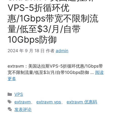
VPS-5折循环优
惠/1Gbps带宽不限制流
量/低至$3/月/自带
10Gbps防御
2024 年 9 月 18 日
作者
admin
extravm：美国达拉斯VPS-5折循环优惠/1Gbps带
宽不限制流量/低至$3/月/自带10Gbps防御 …
阅读
更多
分
VPS
类
标
extravm
、
extravm vps
、
extravm 优惠码
签
发表评论