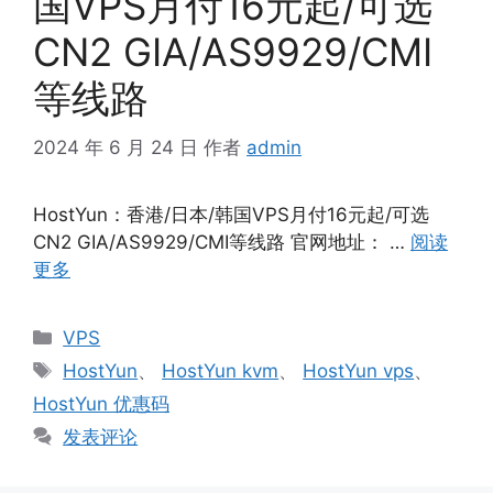
国VPS月付16元起/可选
CN2 GIA/AS9929/CMI
等线路
2024 年 6 月 24 日
作者
admin
HostYun：香港/日本/韩国VPS月付16元起/可选
CN2 GIA/AS9929/CMI等线路 官网地址： …
阅读
更多
分
VPS
类
标
HostYun
、
HostYun kvm
、
HostYun vps
、
签
HostYun 优惠码
发表评论