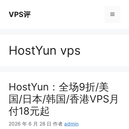
跳
至
VPS评
菜
内
容
单
HostYun vps
HostYun：全场9折/美
国/日本/韩国/香港VPS月
付18元起
2026 年 6 月 28 日
作者
admin