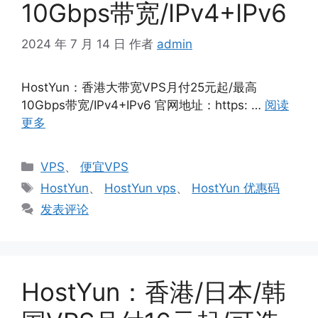
10Gbps带宽/IPv4+IPv6
2024 年 7 月 14 日
作者
admin
HostYun：香港大带宽VPS月付25元起/最高
10Gbps带宽/IPv4+IPv6 官网地址：https: …
阅读
更多
分
VPS
、
便宜VPS
类
标
HostYun
、
HostYun vps
、
HostYun 优惠码
签
发表评论
HostYun：香港/日本/韩