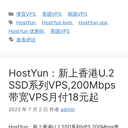
分
便宜VPS
、
美国VPS
、
韩国VPS
类
标
HostYun
、
HostYun kvm
、
HostYun vps
、
签
HostYun 优惠码
、
美国VPS
发表评论
HostYun：新上香港U.2
SSD系列VPS,200Mbps
带宽VPS月付18元起
2023 年 7 月 2 日
作者
admin
HostYun：新上香港U.2 SSD系列VPS,200Mbps带