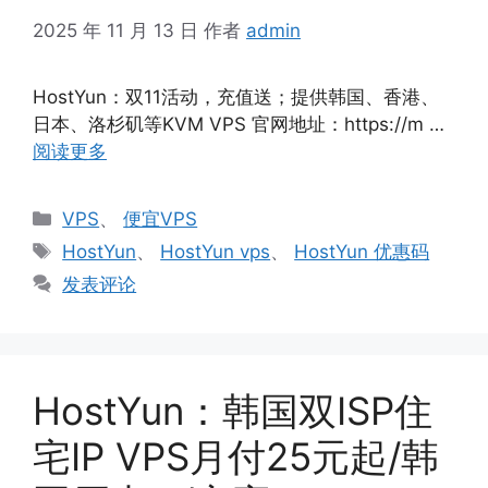
2025 年 11 月 13 日
作者
admin
HostYun：双11活动，充值送；提供韩国、香港、
日本、洛杉矶等KVM VPS 官网地址：https://m …
阅读更多
分
VPS
、
便宜VPS
类
标
HostYun
、
HostYun vps
、
HostYun 优惠码
签
发表评论
HostYun：韩国双ISP住
宅IP VPS月付25元起/韩