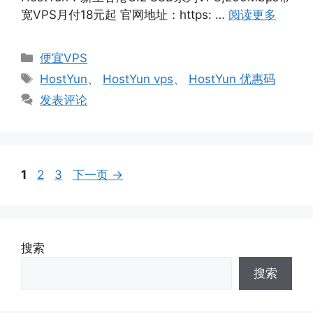
宽VPS月付18元起 官网地址：https: …
阅读更多
分
便宜VPS
类
标
HostYun
、
HostYun vps
、
HostYun 优惠码
签
发表评论
页
页
页
1
2
3
下一页
→
面
面
面
搜索
搜索