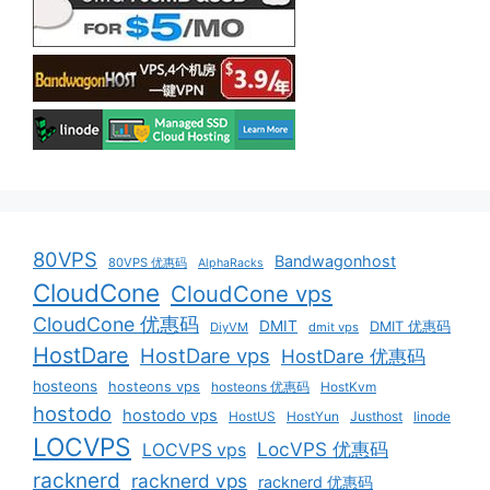
80VPS
Bandwagonhost
80VPS 优惠码
AlphaRacks
CloudCone
CloudCone vps
CloudCone 优惠码
DMIT
DMIT 优惠码
DiyVM
dmit vps
HostDare
HostDare vps
HostDare 优惠码
hosteons
hosteons vps
hosteons 优惠码
HostKvm
hostodo
hostodo vps
HostUS
HostYun
Justhost
linode
LOCVPS
LocVPS 优惠码
LOCVPS vps
racknerd
racknerd vps
racknerd 优惠码