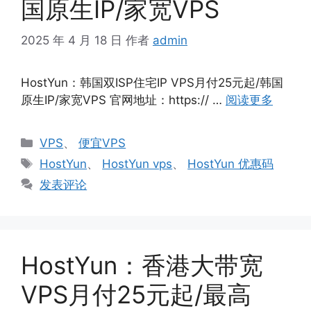
国原生IP/家宽VPS
2025 年 4 月 18 日
作者
admin
HostYun：韩国双ISP住宅IP VPS月付25元起/韩国
原生IP/家宽VPS 官网地址：https:// …
阅读更多
分
VPS
、
便宜VPS
类
标
HostYun
、
HostYun vps
、
HostYun 优惠码
签
发表评论
HostYun：香港大带宽
VPS月付25元起/最高