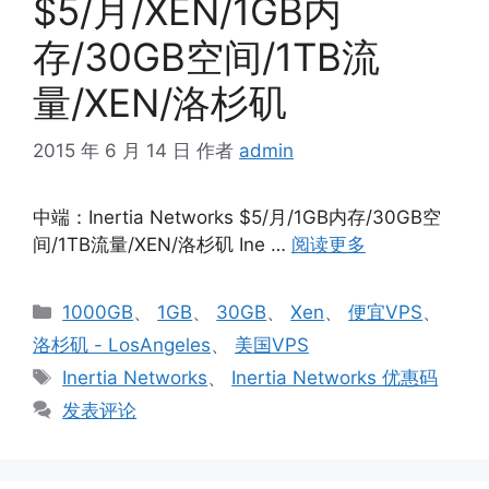
$5/月/XEN/1GB内
存/30GB空间/1TB流
量/XEN/洛杉矶
2015 年 6 月 14 日
作者
admin
中端：Inertia Networks $5/月/1GB内存/30GB空
间/1TB流量/XEN/洛杉矶 Ine …
阅读更多
分
1000GB
、
1GB
、
30GB
、
Xen
、
便宜VPS
、
类
洛杉矶 - LosAngeles
、
美国VPS
标
Inertia Networks
、
Inertia Networks 优惠码
签
发表评论