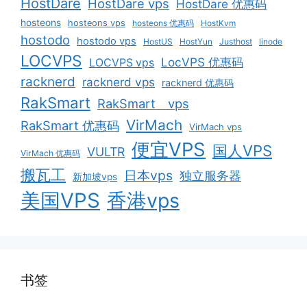
HostDare
HostDare vps
HostDare 优惠码
hosteons
hosteons vps
hosteons 优惠码
HostKvm
hostodo
hostodo vps
HostUS
HostYun
Justhost
linode
LOCVPS
LocVPS 优惠码
LOCVPS vps
racknerd
racknerd vps
racknerd 优惠码
RakSmart
RakSmart vps
VirMach
RakSmart 优惠码
VirMach vps
便宜VPS
国人VPS
VULTR
VirMach 优惠码
搬瓦工
日本vps
独立服务器
新加坡vps
美国VPS
香港vps
书签