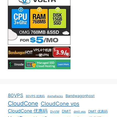
80VPS
Bandwagonhost
80VPS 优惠码
AlphaRacks
CloudCone
CloudCone vps
CloudCone 优惠码
DMIT
DMIT 优惠码
DiyVM
dmit vps