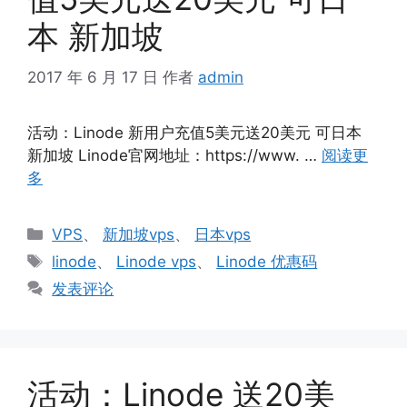
本 新加坡
2017 年 6 月 17 日
作者
admin
活动：Linode 新用户充值5美元送20美元 可日本
新加坡 Linode官网地址：https://www. …
阅读更
多
分
VPS
、
新加坡vps
、
日本vps
类
标
linode
、
Linode vps
、
Linode 优惠码
签
发表评论
活动：Linode 送20美