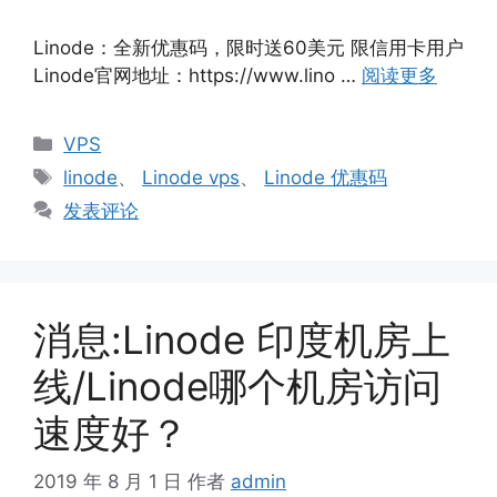
Linode：全新优惠码，限时送60美元 限信用卡用户
Linode官网地址：https://www.lino …
阅读更多
分
VPS
类
标
linode
、
Linode vps
、
Linode 优惠码
签
发表评论
消息:Linode 印度机房上
线/Linode哪个机房访问
速度好？
2019 年 8 月 1 日
作者
admin