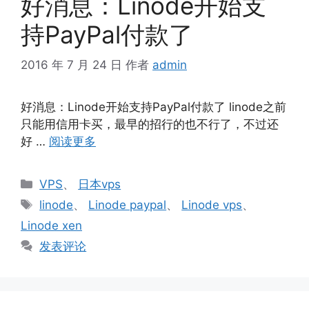
好消息：Linode开始支
持PayPal付款了
2016 年 7 月 24 日
作者
admin
好消息：Linode开始支持PayPal付款了 linode之前
只能用信用卡买，最早的招行的也不行了，不过还
好 …
阅读更多
分
VPS
、
日本vps
类
标
linode
、
Linode paypal
、
Linode vps
、
签
Linode xen
发表评论