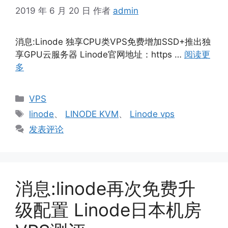
2019 年 6 月 20 日
作者
admin
消息:Linode 独享CPU类VPS免费增加SSD+推出独
享GPU云服务器 Linode官网地址：https …
阅读更
多
分
VPS
类
标
linode
、
LINODE KVM
、
Linode vps
签
发表评论
消息:linode再次免费升
级配置 Linode日本机房