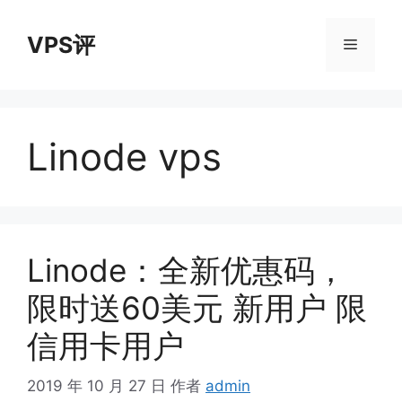
跳
至
VPS评
菜
内
容
单
Linode vps
Linode：全新优惠码，
限时送60美元 新用户 限
信用卡用户
2019 年 10 月 27 日
作者
admin