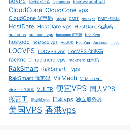
80VPS
Bandwagonhost
80VPS 优惠码
AlphaRacks
CloudCone
CloudCone vps
CloudCone 优惠码
DMIT
DMIT 优惠码
DiyVM
dmit vps
HostDare
HostDare vps
HostDare 优惠码
hosteons
hosteons vps
hosteons 优惠码
HostKvm
hostodo
hostodo vps
HostUS
HostYun
Justhost
linode
LOCVPS
LocVPS 优惠码
LOCVPS vps
racknerd
racknerd vps
racknerd 优惠码
RakSmart
RakSmart vps
VirMach
RakSmart 优惠码
VirMach vps
便宜VPS
国人VPS
VULTR
VirMach 优惠码
搬瓦工
日本vps
独立服务器
新加坡vps
美国VPS
香港vps