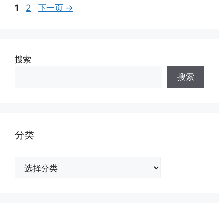
页
页
1
2
下一页
→
面
面
搜索
搜索
分类
分
类