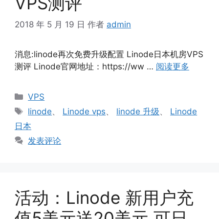
VPS测评
2018 年 5 月 19 日
作者
admin
消息:linode再次免费升级配置 Linode日本机房VPS
测评 Linode官网地址：https://ww …
阅读更多
分
VPS
类
标
linode
、
Linode vps
、
linode 升级
、
Linode
签
日本
发表评论
活动：Linode 新用户充
值5美元送20美元 可日