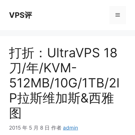
跳
至
VPS评
菜
内
容
单
打折：UltraVPS 18
刀/年/KVM-
512MB/10G/1TB/2I
P拉斯维加斯&西雅
图
2015 年 5 月 8 日
作者
admin