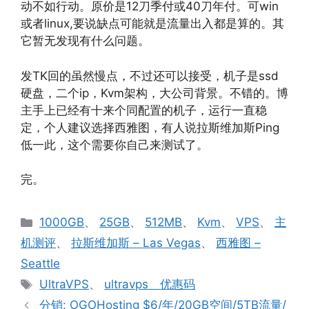
动不如行动。原价是12刀季付或40刀年付。可win
或者linux,要说缺点可能就是流量出入都是算的。其
它暂无发现有什么问题。
发TK回的虽然慢点，不过还可以接受，机子是ssd
硬盘，二个ip，Kvm架构，大公司背景。不错的。博
主手上已经有十来个同配置的机子，运行一直稳
定，个人建议选择西雅图，有人说拉斯维加斯Ping
低一此，这个需要你自己来测试了。
完。
分
1000GB
、
25GB
、
512MB
、
Kvm
、
VPS
、
主
类
机测评
、
拉斯维加斯 – Las Vegas
、
西雅图 –
Seattle
标
UltraVPS
、
ultravps 优惠码
签
分销: OGOHosting $6/年/20GB空间/5TB流量/