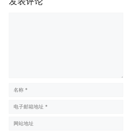
发表评论
评
论
名
称
电
子
邮
网
箱
站