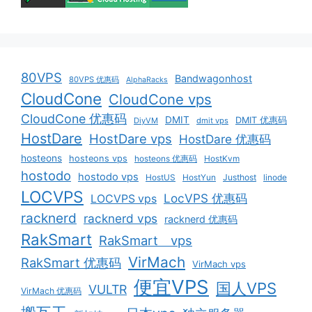
80VPS
Bandwagonhost
80VPS 优惠码
AlphaRacks
CloudCone
CloudCone vps
CloudCone 优惠码
DMIT
DMIT 优惠码
DiyVM
dmit vps
HostDare
HostDare vps
HostDare 优惠码
hosteons
hosteons vps
hosteons 优惠码
HostKvm
hostodo
hostodo vps
HostUS
HostYun
Justhost
linode
LOCVPS
LocVPS 优惠码
LOCVPS vps
racknerd
racknerd vps
racknerd 优惠码
RakSmart
RakSmart vps
VirMach
RakSmart 优惠码
VirMach vps
便宜VPS
国人VPS
VULTR
VirMach 优惠码