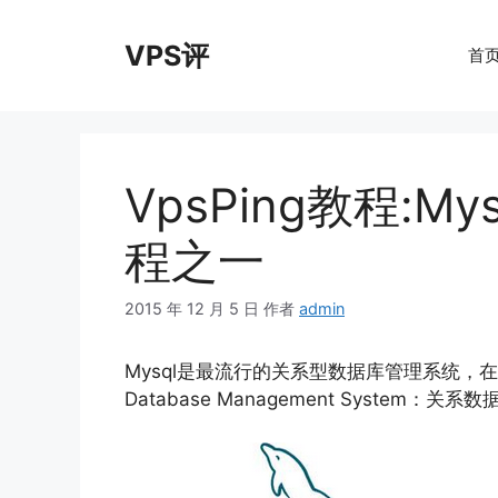
跳
至
VPS评
首
内
容
VpsPing教程:
程之一
2015 年 12 月 5 日
作者
admin
Mysql是最流行的关系型数据库管理系统，在WEB
Database Management System