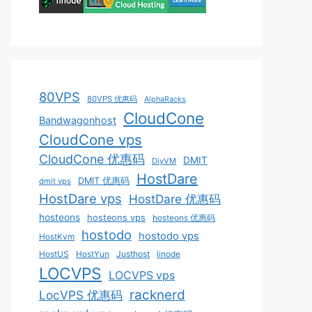
80VPS
80VPS 优惠码
AlphaRacks
CloudCone
Bandwagonhost
CloudCone vps
CloudCone 优惠码
DMIT
DiyVM
HostDare
DMIT 优惠码
dmit vps
HostDare vps
HostDare 优惠码
hosteons
hosteons vps
hosteons 优惠码
hostodo
hostodo vps
HostKvm
HostUS
HostYun
Justhost
linode
LOCVPS
LOCVPS vps
racknerd
LocVPS 优惠码