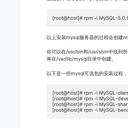
[
root@host
]#
 rpm 
-
i 
MySQL
-
5.0
.
以上安装mysql服务器的过程会创建mys
你可以在/usr/bin和/usr/sbi
将在/var/lib/mysql目录中创建。
以下是一些mysql可选包的安装过
[
root@host
]#
 rpm 
-
i 
MySQL
-
clien
[
root@host
]#
 rpm 
-
i 
MySQL
-
deve
[
root@host
]#
 rpm 
-
i 
MySQL
-
sha
[
root@host
]#
 rpm 
-
i 
MySQL
-
ben