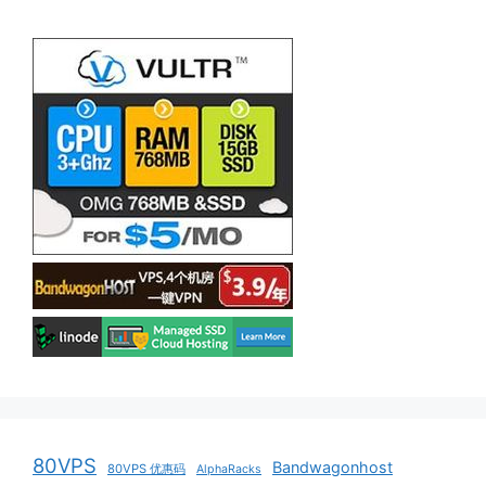
80VPS
Bandwagonhost
80VPS 优惠码
AlphaRacks