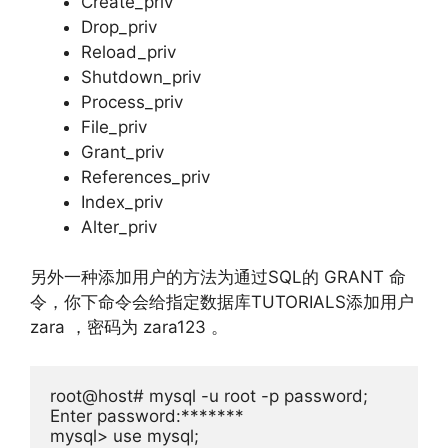
Create_priv
Drop_priv
Reload_priv
Shutdown_priv
Process_priv
File_priv
Grant_priv
References_priv
Index_priv
Alter_priv
另外一种添加用户的方法为通过SQL的 GRANT 命
令，你下命令会给指定数据库TUTORIALS添加用户
zara ，密码为 zara123 。
root@host
# mysql -u root -p password;
Enter
 password
:*******
mysql
>
use
 mysql
;