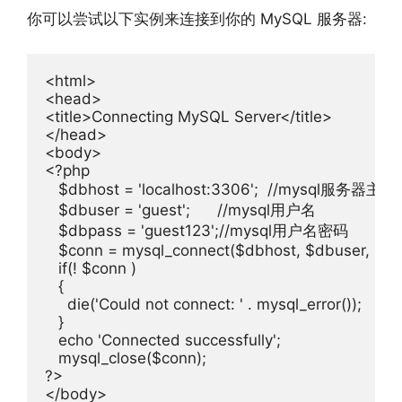
你可以尝试以下实例来连接到你的 MySQL 服务器:
<html>
<head>
<title>
Connecting MySQL Server
</title>
</head>
<body>
<?
php

   $dbhost 
=
'localhost:3306'
;
//mysql服务器主
   $dbuser 
=
'guest'
;
//mysql用户名
   $dbpass 
=
'guest123'
;
//mysql用户名密码
   $conn 
=
 mysql_connect
(
$dbhost
,
 $dbuser
,
 $d
if
(!
 $conn 
)
{
die
(
'Could not connect: '
.
 mysql_error
());
}
   echo 
'Connected successfully'
;
   mysql_close
(
$conn
);
?>
</body>