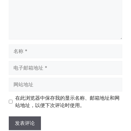
名
称
电
子
邮
网
箱
站
地
地
在此浏览器中保存我的显示名称、邮箱地址和网
址
址
站地址，以便下次评论时使用。