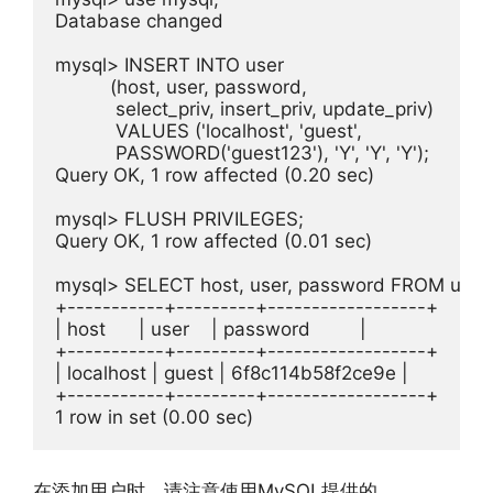
Database
 changed

mysql
>
 INSERT INTO user 

(
host
,
 user
,
 password
,
           select_priv
,
 insert_priv
,
 update_priv
)
           VALUES 
(
'localhost'
,
'guest'
,
           PASSWORD
(
'guest123'
),
'Y'
,
'Y'
,
'Y'
);
Query
 OK
,
1
 row affected 
(
0.20
 sec
)
mysql
>
 FLUSH PRIVILEGES
;
Query
 OK
,
1
 row affected 
(
0.01
 sec
)
mysql
>
 SELECT host
,
 user
,
 password FROM user
+-----------+---------+------------------+
|
 host      
|
 user    
|
 password         
|
+-----------+---------+------------------+
|
 localhost 
|
 guest 
|
6f8c114b58f2ce9e
|
+-----------+---------+------------------+
1
 row 
in
set
(
0.00
 sec
)
在添加用户时，请注意使用MySQL提供的