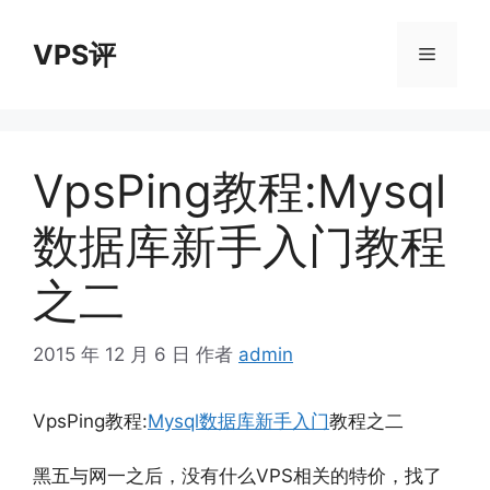
跳
至
VPS评
菜
内
容
单
VpsPing教程:Mysql
数据库新手入门教程
之二
2015 年 12 月 6 日
作者
admin
VpsPing教程:
Mysql数据库新手入门
教程之二
黑五与网一之后，没有什么VPS相关的特价，找了