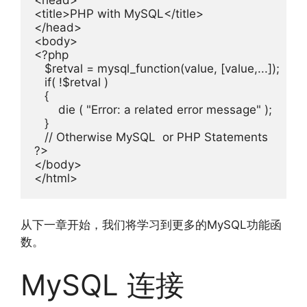
<head>
<title>
PHP with MySQL
</title>
</head>
<body>
<?
php

   $retval 
=
 mysql_function
(
value
,
[
value
,...]);
if
(
!
$retval 
)
{
die
(
"Error: a related error message"
);
}
// Otherwise MySQL  or PHP Statements
?>
</body>
</html>
从下一章开始，我们将学习到更多的MySQL功能函
数。
MySQL 连接