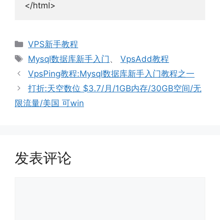
</html>
分
VPS新手教程
类
标
Mysql数据库新手入门
、
VpsAdd教程
签
VpsPing教程:Mysql数据库新手入门教程之一
打折:天空数位 $3.7/月/1GB内存/30GB空间/无
限流量/美国 可win
发表评论
评
论