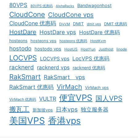
80VPS
Bandwagonhost
80VPS 优惠码
AlphaRacks
CloudCone
CloudCone vps
CloudCone 优惠码
DMIT
DMIT 优惠码
DiyVM
dmit vps
HostDare
HostDare vps
HostDare 优惠码
hosteons
hosteons vps
hosteons 优惠码
HostKvm
hostodo
hostodo vps
HostUS
HostYun
Justhost
linode
LOCVPS
LocVPS 优惠码
LOCVPS vps
racknerd
racknerd vps
racknerd 优惠码
RakSmart
RakSmart vps
VirMach
RakSmart 优惠码
VirMach vps
便宜VPS
国人VPS
VULTR
VirMach 优惠码
搬瓦工
日本vps
独立服务器
新加坡vps
美国VPS
香港vps