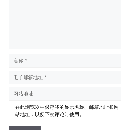
名
称
电
子
邮
网
箱
站
地
地
在此浏览器中保存我的显示名称、邮箱地址和网
址
址
站地址，以便下次评论时使用。