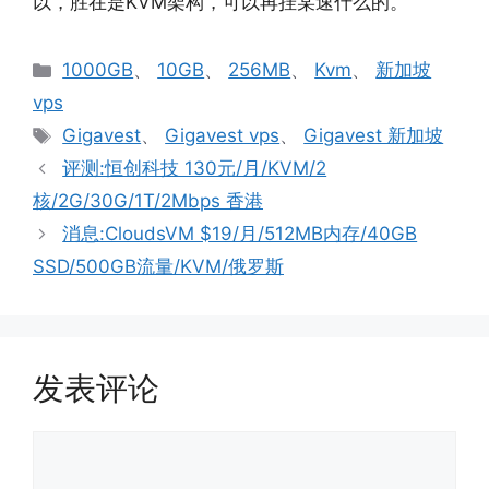
以，胜在是KVM架构，可以再挂某速什么的。
分
1000GB
、
10GB
、
256MB
、
Kvm
、
新加坡
类
vps
标
Gigavest
、
Gigavest vps
、
Gigavest 新加坡
签
评测:恒创科技 130元/月/KVM/2
核/2G/30G/1T/2Mbps 香港
消息:CloudsVM $19/月/512MB内存/40GB
SSD/500GB流量/KVM/俄罗斯
发表评论
评
论