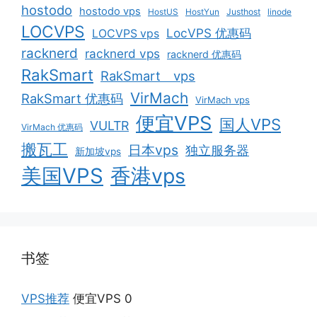
hostodo
hostodo vps
HostUS
HostYun
Justhost
linode
LOCVPS
LocVPS 优惠码
LOCVPS vps
racknerd
racknerd vps
racknerd 优惠码
RakSmart
RakSmart vps
VirMach
RakSmart 优惠码
VirMach vps
便宜VPS
国人VPS
VULTR
VirMach 优惠码
搬瓦工
日本vps
独立服务器
新加坡vps
美国VPS
香港vps
书签
VPS推荐
便宜VPS 0