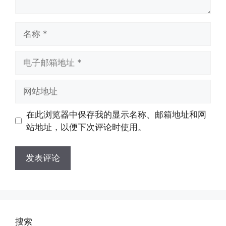
名
称
电
子
邮
网
箱
站
地
地
在此浏览器中保存我的显示名称、邮箱地址和网
址
址
站地址，以便下次评论时使用。
搜索