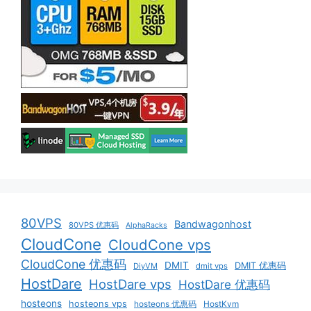
80VPS
Bandwagonhost
80VPS 优惠码
AlphaRacks
CloudCone
CloudCone vps
CloudCone 优惠码
DMIT
DMIT 优惠码
DiyVM
dmit vps
HostDare
HostDare vps
HostDare 优惠码
hosteons
hosteons vps
hosteons 优惠码
HostKvm