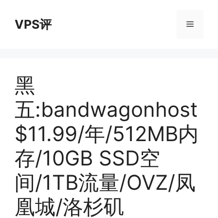
跳
至
VPS评
菜
内
容
单
黑
五:bandwagonhost
$11.99/年/512MB内
存/10GB SSD空
间/1TB流量/OVZ/凤
凰城/洛杉矶