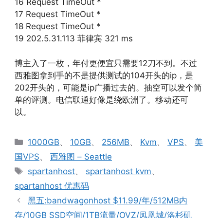
16 Request TimeOut *
17 Request TimeOut *
18 Request TimeOut *
19 202.5.31.113 菲律宾 321 ms
博主入了一枚，年付更便宜只需要12刀不到。不过
西雅图拿到手的不是提供测试的104开头的ip，是
202开头的，可能是ip广播过去的。抽空可以发个简
单的评测。电信联通好像是绕欧洲了。移动还可
以。
分
1000GB
、
10GB
、
256MB
、
Kvm
、
VPS
、
美
类
国VPS
、
西雅图 – Seattle
标
spartanhost
、
spartanhost kvm
、
签
spartanhost 优惠码
黑五:bandwagonhost $11.99/年/512MB内
存/10GB SSD空间/1TB流量/OVZ/凤凰城/洛杉矶