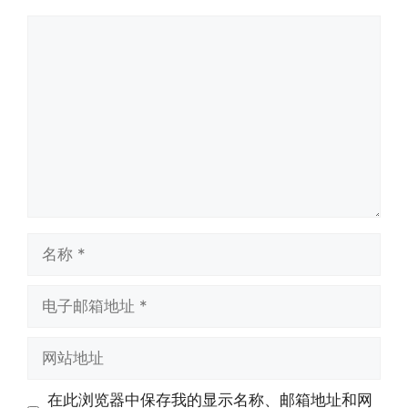
评
论
名
称
电
子
邮
网
箱
站
地
地
在此浏览器中保存我的显示名称、邮箱地址和网