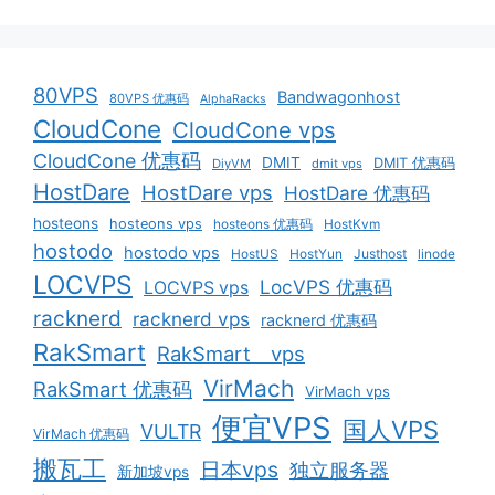
80VPS
Bandwagonhost
80VPS 优惠码
AlphaRacks
CloudCone
CloudCone vps
CloudCone 优惠码
DMIT
DMIT 优惠码
DiyVM
dmit vps
HostDare
HostDare vps
HostDare 优惠码
hosteons
hosteons vps
hosteons 优惠码
HostKvm
hostodo
hostodo vps
HostUS
HostYun
Justhost
linode
LOCVPS
LocVPS 优惠码
LOCVPS vps
racknerd
racknerd vps
racknerd 优惠码
RakSmart
RakSmart vps
VirMach
RakSmart 优惠码
VirMach vps
便宜VPS
国人VPS
VULTR
VirMach 优惠码
搬瓦工
日本vps
独立服务器
新加坡vps