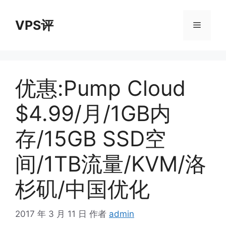
跳
至
VPS评
菜
内
容
单
优惠:Pump Cloud
$4.99/月/1GB内
存/15GB SSD空
间/1TB流量/KVM/洛
杉矶/中国优化
2017 年 3 月 11 日
作者
admin