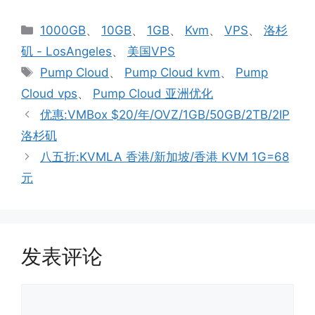
分
1000GB
、
10GB
、
1GB
、
Kvm
、
VPS
、
洛杉
类
矶 - LosAngeles
、
美国VPS
标
Pump Cloud
、
Pump Cloud kvm
、
Pump
签
Cloud vps
、
Pump Cloud 亚洲优化
优惠:VMBox $20/年/OVZ/1GB/50GB/2TB/2IP
洛杉矶
八五折:KVMLA 香港/新加坡/香港 KVM 1G=68
元
发表评论
评
论