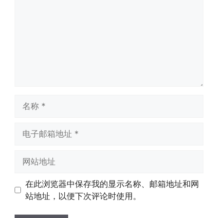
名
称
电
子
邮
网
箱
站
地
地
在此浏览器中保存我的显示名称、邮箱地址和网
址
址
站地址，以便下次评论时使用。