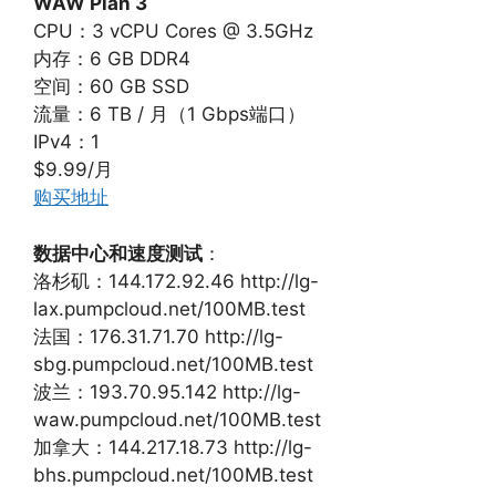
WAW Plan 3
CPU：3 vCPU Cores @ 3.5GHz
内存：6 GB DDR4
空间：60 GB SSD
流量：6 TB / 月（1 Gbps端口）
IPv4：1
$9.99/月
购买地址
数据中心和速度测试
：
洛杉矶：144.172.92.46 http://lg-
lax.pumpcloud.net/100MB.test
法国：176.31.71.70 http://lg-
sbg.pumpcloud.net/100MB.test
波兰：193.70.95.142 http://lg-
waw.pumpcloud.net/100MB.test
加拿大：144.217.18.73 http://lg-
bhs.pumpcloud.net/100MB.test