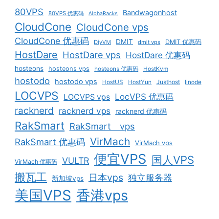
80VPS
Bandwagonhost
80VPS 优惠码
AlphaRacks
CloudCone
CloudCone vps
CloudCone 优惠码
DMIT
DMIT 优惠码
DiyVM
dmit vps
HostDare
HostDare vps
HostDare 优惠码
hosteons
hosteons vps
hosteons 优惠码
HostKvm
hostodo
hostodo vps
HostUS
HostYun
Justhost
linode
LOCVPS
LocVPS 优惠码
LOCVPS vps
racknerd
racknerd vps
racknerd 优惠码
RakSmart
RakSmart vps
VirMach
RakSmart 优惠码
VirMach vps
便宜VPS
国人VPS
VULTR
VirMach 优惠码
搬瓦工
日本vps
独立服务器
新加坡vps
美国VPS
香港vps