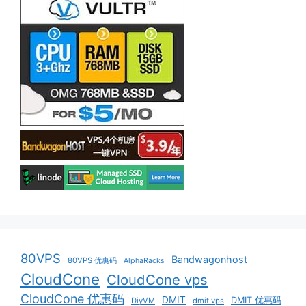
80VPS
Bandwagonhost
80VPS 优惠码
AlphaRacks
CloudCone
CloudCone vps
CloudCone 优惠码
DMIT
DMIT 优惠码
DiyVM
dmit vps