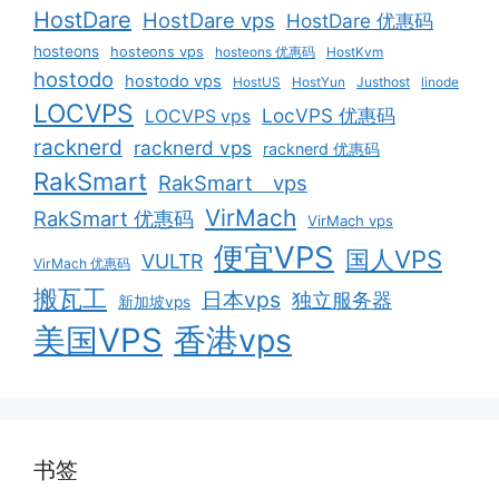
HostDare
HostDare vps
HostDare 优惠码
hosteons
hosteons vps
hosteons 优惠码
HostKvm
hostodo
hostodo vps
HostUS
HostYun
Justhost
linode
LOCVPS
LocVPS 优惠码
LOCVPS vps
racknerd
racknerd vps
racknerd 优惠码
RakSmart
RakSmart vps
VirMach
RakSmart 优惠码
VirMach vps
便宜VPS
国人VPS
VULTR
VirMach 优惠码
搬瓦工
日本vps
独立服务器
新加坡vps
美国VPS
香港vps
书签