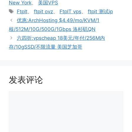
New York
、
美国VPS
标
FtpIt
、
ftpit ovz
、
FtpIT vps
、
ftpit 测试ip
签
优惠:ArchHosting $4.49/mo/KVM/1
核/512M/10G/500G/1Gbps 洛杉矶QN
六四折:vpscheap 18美元/年付/256M内
存/10gSSD/不限流量 美国芝加哥
发表评论
评
论