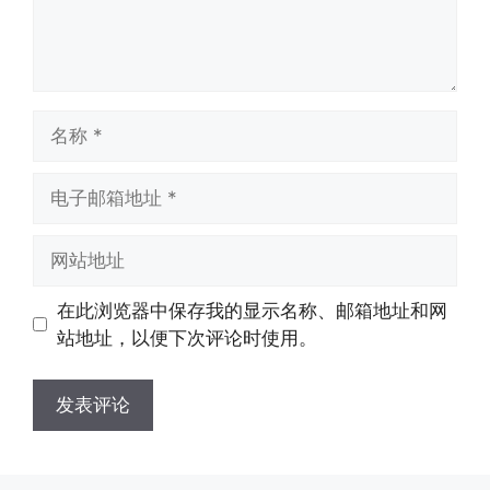
名
称
电
子
邮
网
箱
站
地
地
在此浏览器中保存我的显示名称、邮箱地址和网
址
址
站地址，以便下次评论时使用。