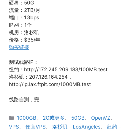
硬盘：50G
流量：2TB/月
端口：1Gbps
IPv4：1个
机房：洛杉矶
价格：$35/年
购买链接
测试线路IP：
纽约：http://172.245.209.183/100MB.test
洛杉矶：207.126.164.254，
http://lg.lax.ftpit.com/1000MB.test
线路自测，完
分
1000GB
、
2G或更多
、
50GB
、
OpenVZ
、
类
VPS
、
便宜VPS
、
洛杉矶 - LosAngeles
、
纽约 –