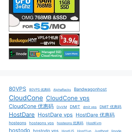
80VPS
Bandwagonhost
80VPS 优惠码
AlphaRacks
CloudCone
CloudCone vps
CloudCone 优惠码
DMIT
DMIT 优惠码
DiyVM
dmit vps
HostDare
HostDare vps
HostDare 优惠码
hosteons
hosteons vps
hosteons 优惠码
HostKvm
hostodo
hostodo vps
HostUS
HostYun
Justhost
linode