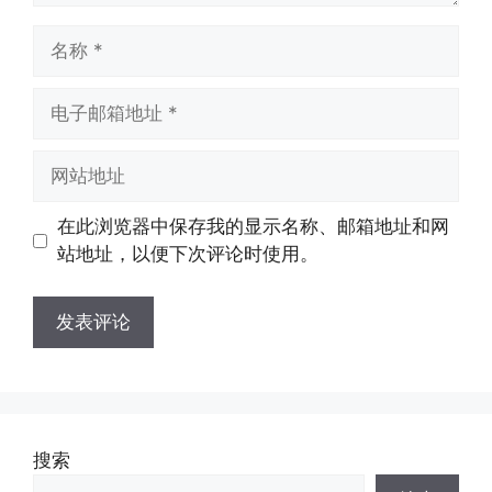
名
称
电
子
邮
网
箱
站
地
地
在此浏览器中保存我的显示名称、邮箱地址和网
址
址
站地址，以便下次评论时使用。
搜索