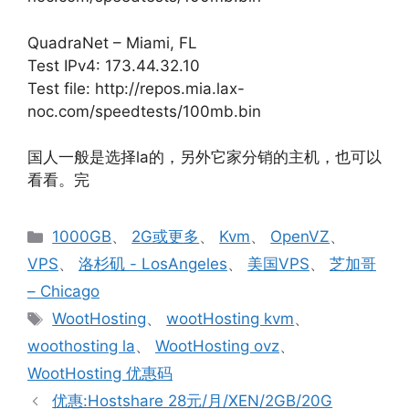
QuadraNet – Miami, FL
Test IPv4: 173.44.32.10
Test file: http://repos.mia.lax-
noc.com/speedtests/100mb.bin
国人一般是选择la的，另外它家分销的主机，也可以
看看。完
分
1000GB
、
2G或更多
、
Kvm
、
OpenVZ
、
类
VPS
、
洛杉矶 - LosAngeles
、
美国VPS
、
芝加哥
– Chicago
标
WootHosting
、
wootHosting kvm
、
签
woothosting la
、
WootHosting ovz
、
WootHosting 优惠码
优惠:Hostshare 28元/月/XEN/2GB/20G