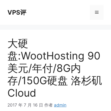
跳
至
VPS评
菜
内
容
单
大硬
盘:WootHosting 90
美元/年付/8G内
存/150G硬盘 洛杉矶
Cloud
2017 年 7 月 16 日
作者
admin