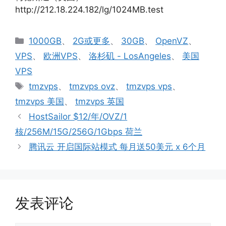
http://212.18.224.182/lg/1024MB.test
分
1000GB
、
2G或更多
、
30GB
、
OpenVZ
、
类
VPS
、
欧洲VPS
、
洛杉矶 - LosAngeles
、
美国
VPS
标
tmzvps
、
tmzvps ovz
、
tmzvps vps
、
签
tmzvps 美国
、
tmzvps 英国
HostSailor $12/年/OVZ/1
核/256M/15G/256G/1Gbps 荷兰
腾讯云 开启国际站模式 每月送50美元 x 6个月
发表评论