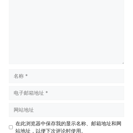
评
论
名
称
电
子
邮
网
箱
站
地
地
在此浏览器中保存我的显示名称、邮箱地址和网
址
址
站地址，以便下次评论时使用。