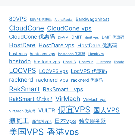
80VPS
Bandwagonhost
80VPS 优惠码
AlphaRacks
CloudCone
CloudCone vps
CloudCone 优惠码
DMIT
DMIT 优惠码
DiyVM
dmit vps
HostDare
HostDare vps
HostDare 优惠码
hosteons
hosteons vps
hosteons 优惠码
HostKvm
hostodo
hostodo vps
HostUS
HostYun
Justhost
linode
LOCVPS
LocVPS 优惠码
LOCVPS vps
racknerd
racknerd vps
racknerd 优惠码
RakSmart
RakSmart vps
VirMach
RakSmart 优惠码
VirMach vps
便宜VPS
国人VPS
VULTR
VirMach 优惠码
搬瓦工
日本vps
独立服务器
新加坡vps
美国VPS
香港vps