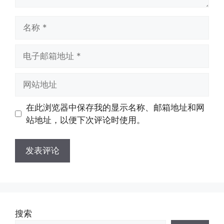
名
称
电
子
邮
网
箱
站
地
地
在此浏览器中保存我的显示名称、邮箱地址和网
址
址
站地址，以便下次评论时使用。
搜索