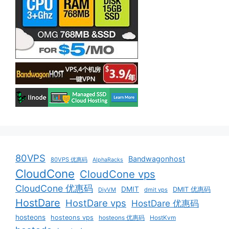
80VPS
Bandwagonhost
80VPS 优惠码
AlphaRacks
CloudCone
CloudCone vps
CloudCone 优惠码
DMIT
DMIT 优惠码
DiyVM
dmit vps
HostDare
HostDare vps
HostDare 优惠码
hosteons
hosteons vps
hosteons 优惠码
HostKvm