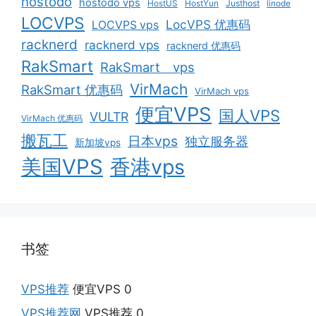
hostodo
hostodo vps
HostUS
HostYun
Justhost
linode
LOCVPS
LocVPS 优惠码
LOCVPS vps
racknerd
racknerd vps
racknerd 优惠码
RakSmart
RakSmart vps
VirMach
RakSmart 优惠码
VirMach vps
便宜VPS
国人VPS
VULTR
VirMach 优惠码
搬瓦工
日本vps
独立服务器
新加坡vps
美国VPS
香港vps
书签
VPS推荐
便宜VPS 0
VPS推荐网
VPS推荐 0