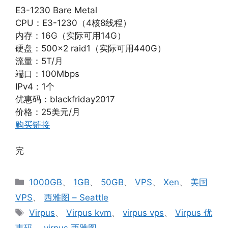
E3-1230 Bare Metal
CPU：E3-1230（4核8线程）
内存：16G（实际可用14G）
硬盘：500×2 raid1（实际可用440G）
流量：5T/月
端口：100Mbps
IPv4：1个
优惠码：blackfriday2017
价格：25美元/月
购买链接
完
分
1000GB
、
1GB
、
50GB
、
VPS
、
Xen
、
美国
类
VPS
、
西雅图 – Seattle
标
Virpus
、
Virpus kvm
、
virpus vps
、
Virpus 优
签
惠码
、
virpus 西雅图