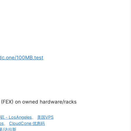
oudc.one/100MB.test
 (FEX) on owned hardware/racks
 - LosAngeles
、
美国VPS
ps
、
CloudCone 优惠码
T流量/达拉斯