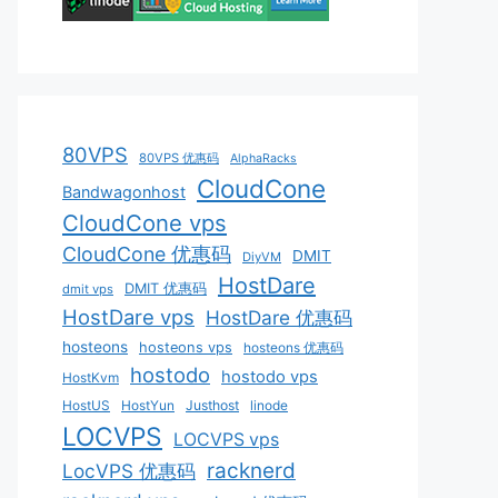
80VPS
80VPS 优惠码
AlphaRacks
CloudCone
Bandwagonhost
CloudCone vps
CloudCone 优惠码
DMIT
DiyVM
HostDare
DMIT 优惠码
dmit vps
HostDare vps
HostDare 优惠码
hosteons
hosteons vps
hosteons 优惠码
hostodo
hostodo vps
HostKvm
HostUS
HostYun
Justhost
linode
LOCVPS
LOCVPS vps
racknerd
LocVPS 优惠码