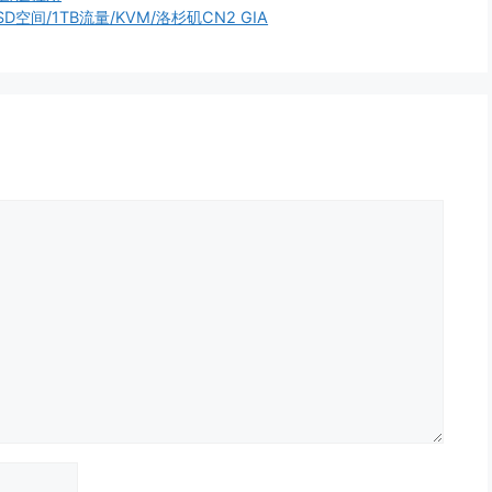
 SSD空间/1TB流量/KVM/洛杉矶CN2 GIA