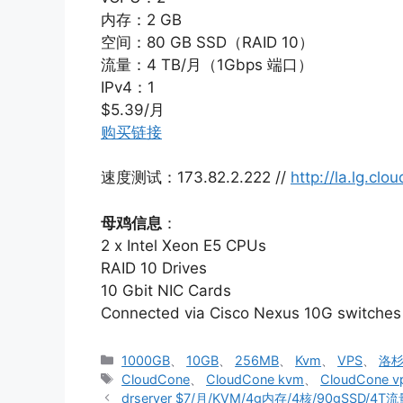
内存：2 GB
空间：80 GB SSD（RAID 10）
流量：4 TB/月（1Gbps 端口）
IPv4：1
$5.39/月
购买链接
速度测试：173.82.2.222 //
http://la.lg.cl
母鸡信息
：
2 x Intel Xeon E5 CPUs
RAID 10 Drives
10 Gbit NIC Cards
Connected via Cisco Nexus 10G switches
分
1000GB
、
10GB
、
256MB
、
Kvm
、
VPS
、
洛杉矶
类
标
CloudCone
、
CloudCone kvm
、
CloudCone v
签
drserver $7/月/KVM/4g内存/4核/90gSSD/4