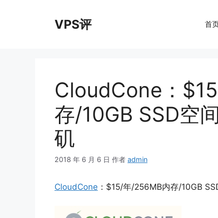
跳
至
VPS评
首
内
容
CloudCone：$1
存/10GB SSD空
矶
2018 年 6 月 6 日
作者
admin
CloudCone
：$15/年/256MB内存/10GB 