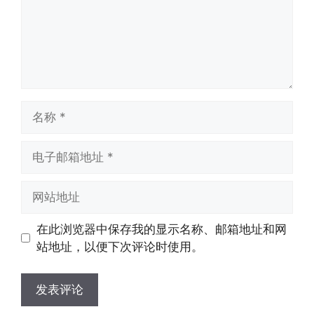
名
称
电
子
邮
网
箱
站
地
地
在此浏览器中保存我的显示名称、邮箱地址和网
址
址
站地址，以便下次评论时使用。