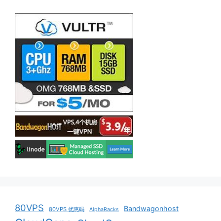
80VPS
Bandwagonhost
80VPS 优惠码
AlphaRacks