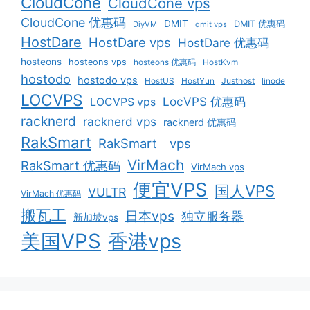
CloudCone
CloudCone vps
CloudCone 优惠码
DMIT
DMIT 优惠码
DiyVM
dmit vps
HostDare
HostDare vps
HostDare 优惠码
hosteons
hosteons vps
hosteons 优惠码
HostKvm
hostodo
hostodo vps
HostUS
HostYun
Justhost
linode
LOCVPS
LocVPS 优惠码
LOCVPS vps
racknerd
racknerd vps
racknerd 优惠码
RakSmart
RakSmart vps
VirMach
RakSmart 优惠码
VirMach vps
便宜VPS
国人VPS
VULTR
VirMach 优惠码
搬瓦工
日本vps
独立服务器
新加坡vps
美国VPS
香港vps