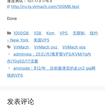
速度测试：107.173.176.5
//
http://ny.lg.virmach.com/100MB.test
Done
分
1000GB
、
1GB
、
Kvm
、
VPS
、
无限制
、
纽约
类
– New York
、
美国VPS
标
VirMach
、
VirMach ovz
、
VirMach vps
签
adminvps：25元/月/俄罗斯VPS/KVM/1g内
存/10gSS/1T流量
anynode：$12/年，目前最便宜的走cn2 gia网
络的VPS
发表评论