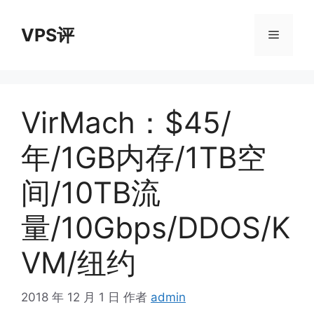
跳
至
VPS评
菜
内
容
单
VirMach：$45/
年/1GB内存/1TB空
间/10TB流
量/10Gbps/DDOS/K
VM/纽约
2018 年 12 月 1 日
作者
admin