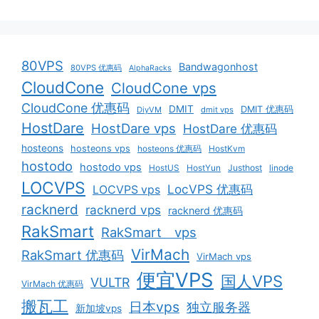
80VPS
Bandwagonhost
80VPS 优惠码
AlphaRacks
CloudCone
CloudCone vps
CloudCone 优惠码
DMIT
DMIT 优惠码
DiyVM
dmit vps
HostDare
HostDare vps
HostDare 优惠码
hosteons
hosteons vps
hosteons 优惠码
HostKvm
hostodo
hostodo vps
HostUS
HostYun
Justhost
linode
LOCVPS
LocVPS 优惠码
LOCVPS vps
racknerd
racknerd vps
racknerd 优惠码
RakSmart
RakSmart vps
VirMach
RakSmart 优惠码
VirMach vps
便宜VPS
国人VPS
VULTR
VirMach 优惠码
搬瓦工
日本vps
独立服务器
新加坡vps