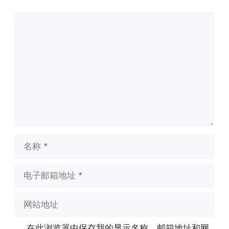
评
论
名
称
电
子
邮
网
箱
站
地
地
在此浏览器中保存我的显示名称、邮箱地址和网